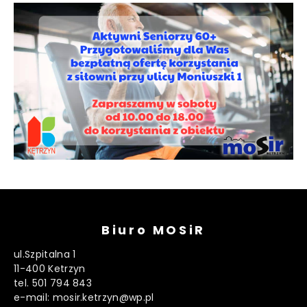
Biuro MOSiR
ul.Szpitalna 1
11-400 Ketrzyn
tel. 501 794 843
e-mail: mosir.ketrzyn@wp.pl