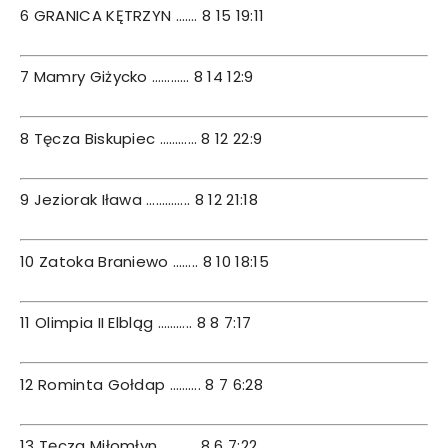
6 GRANICA KĘTRZYN ……. 8 15 19:11
7 Mamry Giżycko ………… 8 14 12:9
8 Tęcza Biskupiec ………… 8 12 22:9
9 Jeziorak Iława ………….. 8 12 21:18
10 Zatoka Braniewo …….. 8 10 18:15
11 Olimpia II Elbląg ……….. 8 8 7:17
12 Rominta Gołdap ………. 8 7 6:28
13 Tęcza Miłomłyn ……….. 8 6 7:22