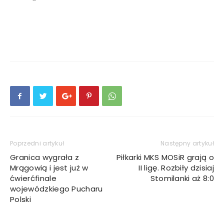
Poprzedni artykuł
Następny artykuł
Granica wygrała z
Piłkarki MKS MOSiR grają o
Mrągowią i jest już w
II ligę. Rozbiły dzisiaj
ćwierćfinale
Stomilanki aż 8:0
wojewódzkiego Pucharu
Polski