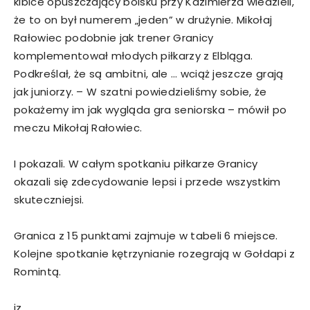
kibice opuszczający boisku przy Kazimierza wiedzieli,
że to on był numerem „jeden” w drużynie. Mikołaj
Rałowiec podobnie jak trener Granicy
komplementował młodych piłkarzy z Elbląga.
Podkreślał, że są ambitni, ale … wciąż jeszcze grają
jak juniorzy. – W szatni powiedzieliśmy sobie, że
pokażemy im jak wygląda gra seniorska – mówił po
meczu Mikołaj Rałowiec.
I pokazali. W całym spotkaniu piłkarze Granicy
okazali się zdecydowanie lepsi i przede wszystkim
skuteczniejsi.
Granica z 15 punktami zajmuje w tabeli 6 miejsce.
Kolejne spotkanie kętrzynianie rozegrają w Gołdapi z
Romintą.
jz