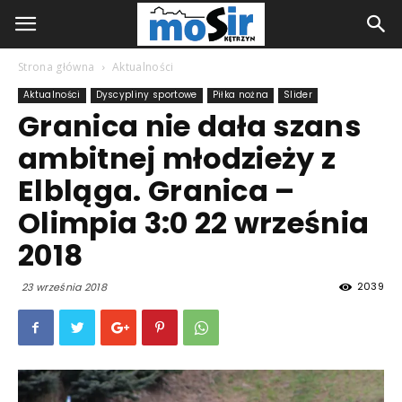
Strona główna
Aktualności
Aktualności
Dyscypliny sportowe
Piłka nożna
Slider
Granica nie dała szans
ambitnej młodzieży z
Elbląga. Granica –
Olimpia 3:0 22 września
2018
2039
23 września 2018