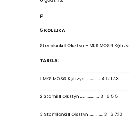
o godz. 13.
jz
5 KOLEJKA
Stomilanki II Olsztyn – MKS MOSiR Kętrzyn 
TABELA:
1 MKS MOSiR Kętrzyn ……………. 4 12 17:3
2 Stomil II Olsztyn ………………… 3 6 5:5
3 Stomilanki II Olsztyn …………… 3 6 7:10