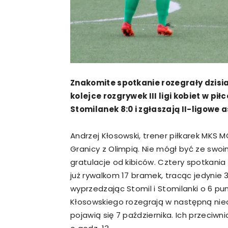
Znakomite spotkanie rozegrały dzisi
kolejce rozgrywek III ligi kobiet w pi
Stomilanek 8:0 i zgłaszają II-ligowe a
Andrzej Kłosowski, trener piłkarek MKS MO
Granicy z Olimpią. Nie mógł być ze swoi
gratulacje od kibiców. Cztery spotkania 
już rywalkom 17 bramek, tracąc jedynie
wyprzedzając Stomil i Stomilanki o 6 p
Kłosowskiego rozegrają w następną niedz
pojawią się 7 października. Ich przeciwni