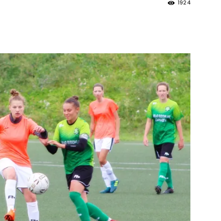
1924
strony
MOSiR
Kętrzyn