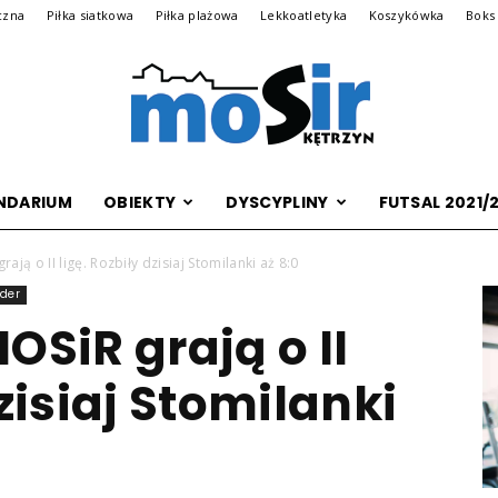
czna
Piłka siatkowa
Piłka plażowa
Lekkoatletyka
Koszykówka
Boks
NDARIUM
OBIEKTY
DYSCYPLINY
FUTSAL 2021/
Archiwalna
rają o II ligę. Rozbiły dzisiaj Stomilanki aż 8:0
ider
OSiR grają o II
wersja
dzisiaj Stomilanki