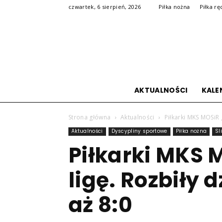
czwartek, 6 sierpień, 2026
Piłka nożna
Piłka rę
AKTUALNOŚCI
KALE
Strona główna
Aktualności
Piłkarki MKS MOSiR g
Aktualności
Dyscypliny sportowe
Piłka nożna
Sl
Piłkarki MKS M
ligę. Rozbiły 
aż 8:0