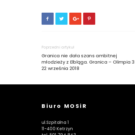
Poprzedni artykuł
Granica nie dała szans ambitnej
młodzieży z Elbląga. Granica – Olimpia 3
22 września 2018
Biuro MOSiR
ul.Szpitalna 1
11-400 Ketrzyn