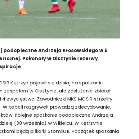
aj podopieczne Andrzeja Kłosowskiego w 5
łce nożnej. Pokonały w Olsztynie rezerwy
spiracje.
SiR Kętrzyn pojawił się dzisiaj na spotkaniu
m zespołem w Olsztynie, ale zasłużenie zbierał
i 4 zwycięstwa. Zawodniczki MKS MOSiR strzeliły
 3. W tabeli rozgrywek prowadzą zdecydowanie,
unktów. Kolejne spotkanie podopieczne Andrzeja
ielę (30 września) w Wikielcu. W Kętrzynie
czkami będą piłkarki Stomilu II. Początek spotkania