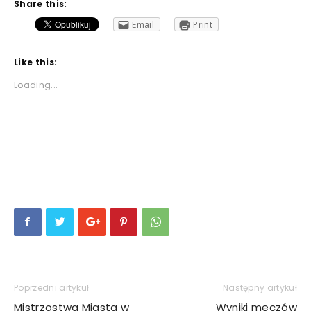
Share this:
Email
Print
Like this:
Loading...
Poprzedni artykuł
Następny artykuł
Mistrzostwa Miasta w
Wyniki meczów