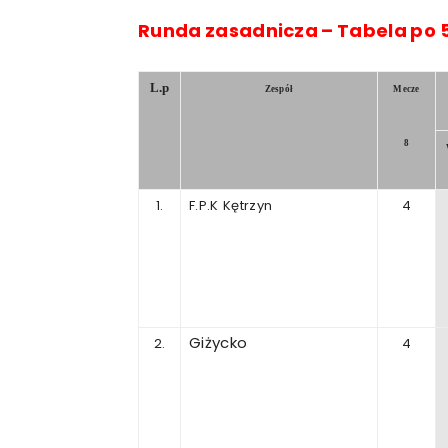
Runda
zasadnicza
–
Tabela
po
L.p
Zespół
Mecze
8
1.
F.P.K
Kętrzyn
4
Giżycko
2.
4