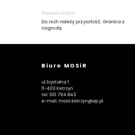
Poprzedni artykuł
Do nich należy przyszłość. Granica z
nagrodą
Biuro MOSiR
ul.Szpitalna 1
11-400 Ketrzyn
tel. 501 794 843
e-mail: mosir.ketrzyn@wp.pl