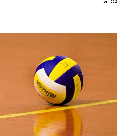
1922
strony
MOSiR
Kętrzyn