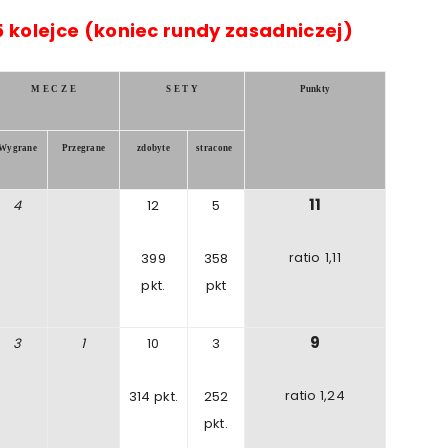
5
kolejce
(koniec rundy zasadniczej)
M E C Z E
S E T Y
Punkty
Wygrane
Przegrane
zdobyte
stracone
11
4
12
5
ratio
1,11
399
358
pkt.
pkt
9
3
1
10
3
ratio
1
,24
314
pkt.
252
pkt.