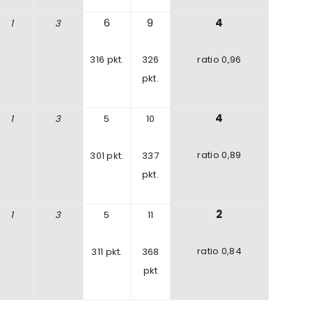
6
9
4
1
3
316
pkt.
326
ratio 0,96
pkt.
4
1
3
5
10
ratio
0
,89
301 pkt.
337
pkt.
2
1
3
5
11
ratio 0,84
311
pkt.
368
pkt