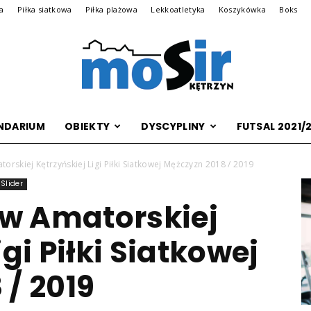
na
Piłka siatkowa
Piłka plażowa
Lekkoatletyka
Koszykówka
Boks
NDARIUM
OBIEKTY
DYSCYPLINY
FUTSAL 2021/
Archiwalna
rskiej Kętrzyńskiej Ligi Piłki Siatkowej Mężczyzn 2018 / 2019
Slider
w Amatorskiej
wersja
igi Piłki Siatkowej
 / 2019