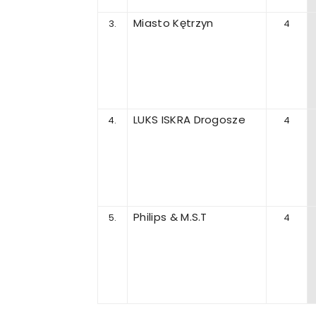
Miasto Kętrzyn
3.
4
LUKS ISKRA Drogosze
4.
4
Philips & M.S.T
5.
4