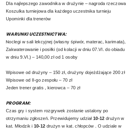
Dla najlepszego zawodnika w drużynie – nagroda rzeczowa
Koszulka turniejowa dla każdego uczestnika turnieju
Upominki dla trenerów
WARUNKI
UCZESTNICTWA:
N
oclegi w sali lekcyjnej (własny śpiwór, materac, karimata),
Zakwaterowanie i posiłki (od kolacji w dniu 07.VI.
do obiadu
w dniu 9.VI.) – 140,00 zł od 1 osoby
Wpisowe od drużyny – 150 zł, drużyny dojeżdżające 200 zł
Wpisowe od II-go zespołu – 70 zł
Jeden trener gratis , kierowca – 70 zł
PROGRAM:
Czas gry i system rozgrywek zostanie ustalony po
otrzymaniu
zgłoszeń. Przewidujemy udział
10-12
drużyn w
kat. Młodzik i
10-12
drużyn w kat. chłopców .
O udziale w