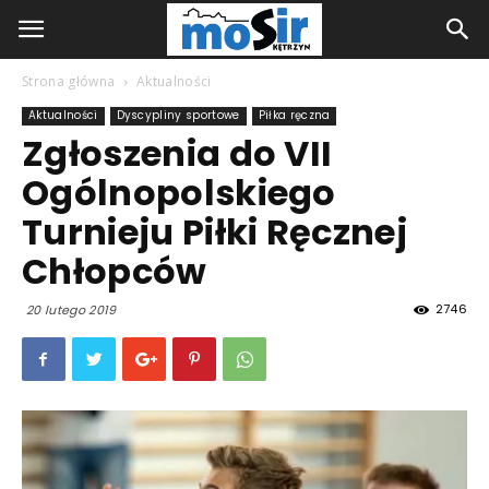
Strona główna
Aktualności
Aktualności
Dyscypliny sportowe
Piłka ręczna
Zgłoszenia do VII
Ogólnopolskiego
Turnieju Piłki Ręcznej
Chłopców
2746
20 lutego 2019