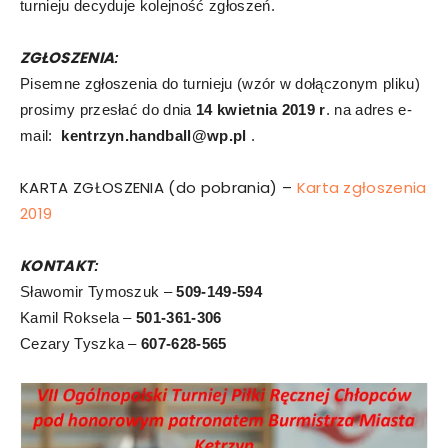
turnieju decyduje kolejność zgłoszeń.
ZGŁOSZENIA
:
Pisemne zgłoszenia do turnieju (wzór w dołączonym pliku)
prosimy przesłać do dnia
14
kwietnia 2019 r
. na adres e-
mail:
kentrzyn.handball@wp.pl
.
KARTA ZGŁOSZENIA (do pobrania) –
Karta zgłoszenia
2019
KONTAKT
:
Sławomir Tymoszuk –
509-149-594
Kamil Roksela –
501-361-306
Cezary Tyszka –
607-628-565