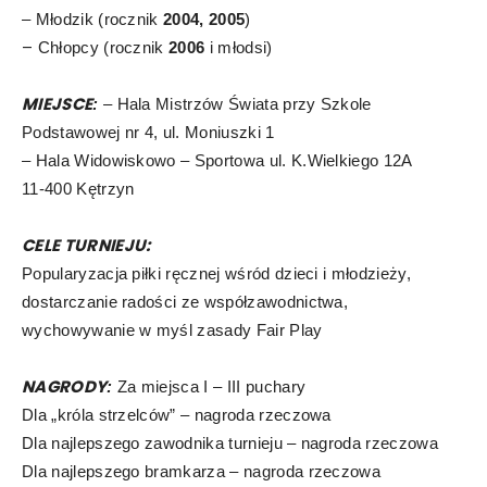
– Młodzik (rocznik
2004, 2005
)
–
Chłopcy (rocznik
2006
i młodsi)
MIEJSCE
:
– Hala Mistrzów Świata przy Szkole
Podstawowej nr 4,
ul. Moniuszki 1
– Hala Widowiskowo – Sportowa ul. K.Wielkiego 12A
11-400 Kętrzyn
CELE TURNIEJU:
Popularyzacja piłki ręcznej wśród dzieci i młodzieży,
dostarczanie
radości ze współzawodnictwa,
wychowywanie w myśl zasady
Fair Play
NAGRODY
:
Za miejsca I – III puchary
Dla „króla strzelców” – nagroda rzeczowa
Dla najlepszego zawodnika turnieju – nagroda rzeczowa
Dla najlepszego bramkarza – nagroda rzeczowa