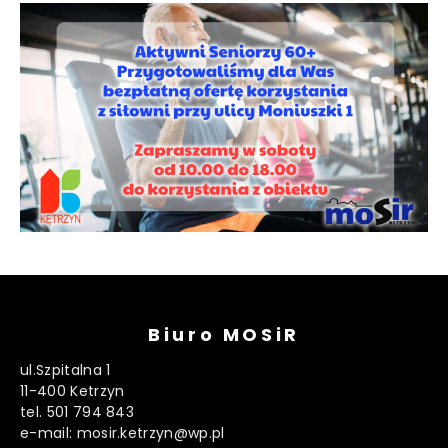
Biuro MOSiR
ul.Szpitalna 1
11-400 Ketrzyn
tel. 501 794 843
e-mail: mosir.ketrzyn@wp.pl