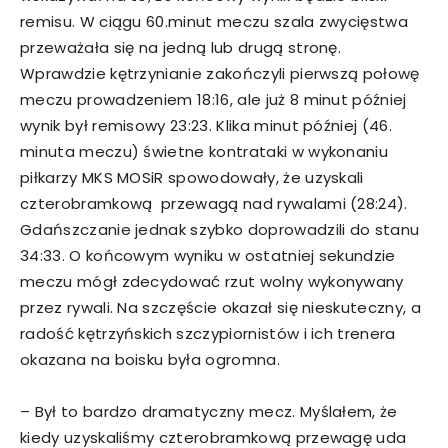
remisu. W ciągu 60.minut meczu szala zwycięstwa
przeważała się na jedną lub drugą stronę.
Wprawdzie kętrzynianie zakończyli pierwszą połowę
meczu prowadzeniem 18:16, ale już 8 minut później
wynik był remisowy 23:23. Klika minut później (46.
minuta meczu) świetne kontrataki w wykonaniu
piłkarzy MKS MOSiR spowodowały, że uzyskali
czterobramkową przewagą nad rywalami (28:24).
Gdańszczanie jednak szybko doprowadzili do stanu
34:33. O końcowym wyniku w ostatniej sekundzie
meczu mógł zdecydować rzut wolny wykonywany
przez rywali. Na szczęście okazał się nieskuteczny, a
radość kętrzyńskich szczypiornistów i ich trenera
okazana na boisku była ogromna.
– Był to bardzo dramatyczny mecz. Myślałem, że
kiedy uzyskaliśmy czterobramkową przewagę uda