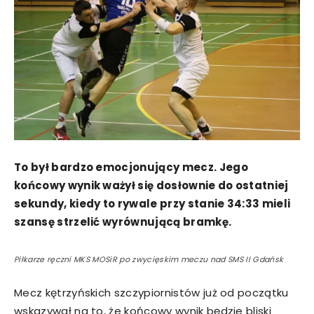
To był bardzo emocjonujący mecz. Jego
końcowy wynik ważył się dosłownie do ostatniej
sekundy, kiedy to rywale przy stanie 34:33 mieli
szansę strzelić wyrównującą bramkę.
Piłkarze ręczni MKS MOSiR po zwycięskim meczu nad SMS II Gdańsk
Mecz kętrzyńskich szczypiornistów już od początku
wskazywał na to, że końcowy wynik będzie bliski