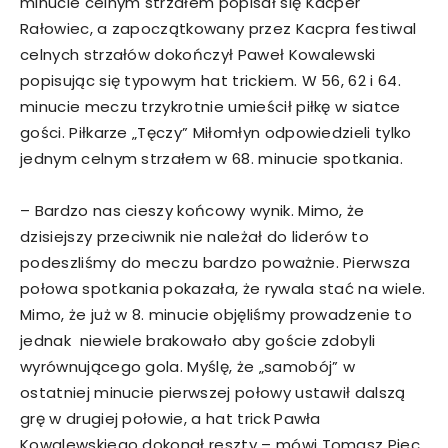
minucie celnym strzałem popisał się Kacper
Rałowiec, a zapoczątkowany przez Kacpra festiwal
celnych strzałów dokończył Paweł Kowalewski
popisując się typowym hat trickiem. W 56, 62 i 64.
minucie meczu trzykrotnie umieścił piłkę w siatce
gości. Piłkarze „Tęczy” Miłomłyn odpowiedzieli tylko
jednym celnym strzałem w 68. minucie spotkania.
– Bardzo nas cieszy końcowy wynik. Mimo, że
dzisiejszy przeciwnik nie należał do liderów to
podeszliśmy do meczu bardzo poważnie. Pierwsza
połowa spotkania pokazała, że rywala stać na wiele.
Mimo, że już w 8. minucie objęliśmy prowadzenie to
jednak niewiele brakowało aby goście zdobyli
wyrównującego gola. Myślę, że „samobój” w
ostatniej minucie pierwszej połowy ustawił dalszą
grę w drugiej połowie, a hat trick Pawła
Kowalewskiego dokonał reszty – mówi Tomasz Piec,