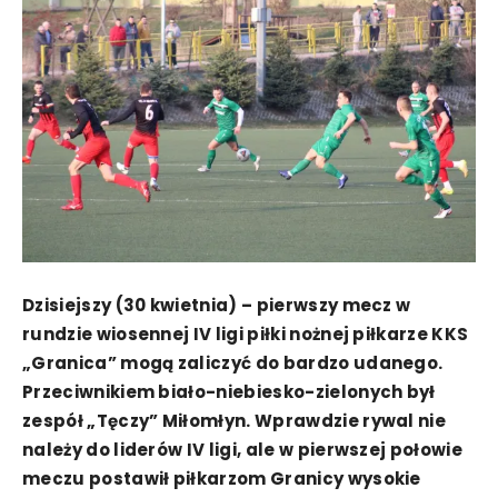
Dzisiejszy (30 kwietnia) – pierwszy mecz w
rundzie wiosennej IV ligi piłki nożnej piłkarze KKS
„Granica” mogą zaliczyć do bardzo udanego.
Przeciwnikiem biało-niebiesko-zielonych był
zespół „Tęczy” Miłomłyn. Wprawdzie rywal nie
należy do liderów IV ligi, ale w pierwszej połowie
meczu postawił piłkarzom Granicy wysokie