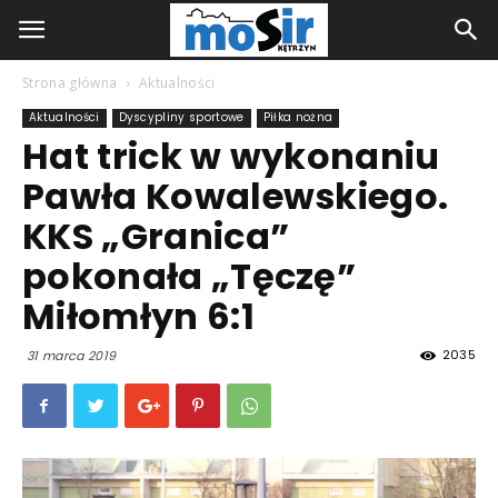
Strona główna
Aktualności
Aktualności
Dyscypliny sportowe
Piłka nożna
Hat trick w wykonaniu
Pawła Kowalewskiego.
KKS „Granica”
pokonała „Tęczę”
Miłomłyn 6:1
2035
31 marca 2019