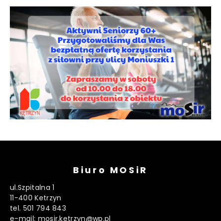
Biuro MOSiR
ul.Szpitalna 1
11-400 Ketrzyn
tel. 501 794 843
e-mail: mosir.ketrzyn@wp.pl