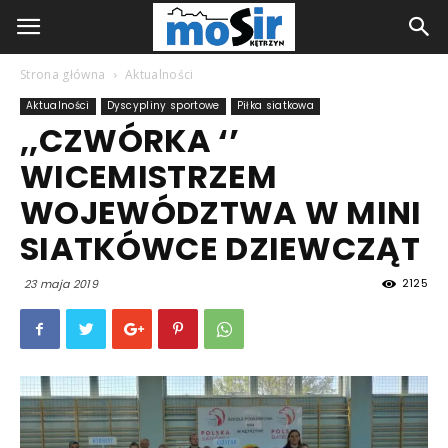
Strona główna
Aktualności
Aktualności
Dyscypliny sportowe
Piłka siatkowa
,,CZWÓRKA ‘’
WICEMISTRZEM
WOJEWÓDZTWA W MINI
SIATKÓWCE DZIEWCZĄT
2125
23 maja 2019