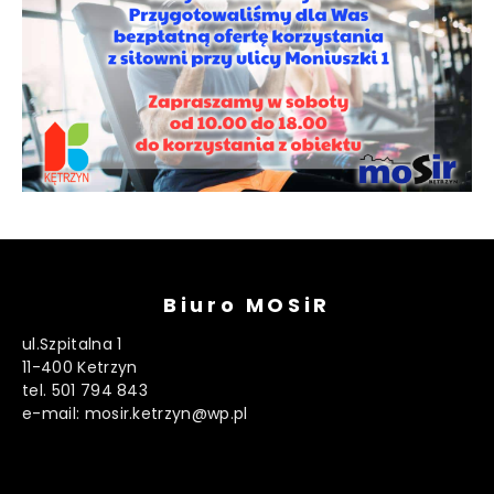
Biuro MOSiR
ul.Szpitalna 1
11-400 Ketrzyn
tel. 501 794 843
e-mail: mosir.ketrzyn@wp.pl