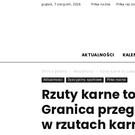
piątek, 7 sierpień, 2026
Piłka nożna
Piłka ręcz
AKTUALNOŚCI
KALE
Strona główna
Aktualności
Rzuty karne to zaws
Aktualności
Dyscypliny sportowe
Piłka nożna
Rzuty karne to
Granica prze
w rzutach kar