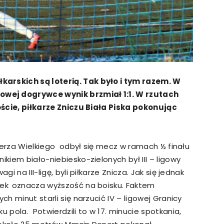
karskich są loterią. Tak było i tym razem. W
wej dogrywce wynik brzmiał 1:1. W rzutach
goście, piłkarze Zniczu Biała Piska pokonując
mierza Wielkiego odbył się mecz w ramach ½ finału
kiem biało-niebiesko-zielonych był III – ligowy
gi na III-ligę, byli piłkarze Znicza. Jak się jednak
wek
oznacza wyższość na boisku. Faktem
ch minut starli się narzucić IV – ligowej Granicy
u pola. Potwierdzili to w 17. minucie spotkania,