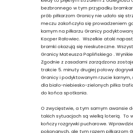
kiedy to pięknym strzałem z odległości
bezbronnego w tym przypadku bramkarz
prób piłkarzom Granicy nie udało się st
meczu zakończyła się prowadzeniem goś
karnym na piłkarzu Granicy podyktowany
Kacper Rałowiec. Wszelkie ataki napastn
bramki okazują się nieskuteczne. Wszy
Granicy Mateusza Paplińskiego . Wyniki
Zgodnie z zasadami zarządzona zostaj
trakcie 5. minuty drugiej połowy dogrywk
Granicy i podyktowanym rzucie karnym,
dla biało-niebiesko-zielonych piłka traf
do końca spotkania.
O zwycięstwie, a tym samym awansie do
takich sytuacjach są wielką loterią. To 
kończy rozgrywki pucharowe. Wprawdzi
pokonanych, ale tym razem piłkarzom Gr