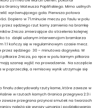
 około 25 metrów Marcin Denert pokonał
a Granicy Mateusza Paplińskiego. Mimo usilnych
rzelić wyrównującego gola. Pierwsza połowa
ci. Dopiero w 71.minucie meczu po faulu w polu
 przez sędziego rzut karny zamienia na bramkę
ików Znicza zmierzające do strzelenia kolejnej
stko to dzięki udanym interwencjom bramkarza
em 1:1 kończy się w regulaminowym czasie mecz.
e przez sędziego 30 – minutowa dogrywka. W
i piłkarze Znicza, po ręce w polu karnym piłkarza
 mają szansę wyjść na prowadzenie. Na szczęście
ia w poprzeczkę, a remisowy wynik utrzymuje się
 finału zdecydowały rzuty karne, które zawsze w
właśnie w rzutach karnych Granica przegrywa 2:3 i
e zawsze przegrana przynosi smutek na twarzach
anicy należą się wyrazy uznania i podziękowania