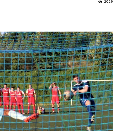
2029
strony
MOSiR
Kętrzyn