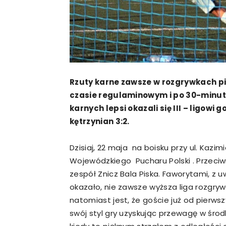
Rzuty karne zawsze w rozgrywkach pił
czasie regulaminowym i po 30-minuto
karnych lepsi okazali się III – ligowi 
kętrzynian 3:2.
Dzisiaj, 22 maja na boisku przy ul. Kazi
Wojewódzkiego Pucharu Polski . Przeciwni
zespół Znicz Bala Piska. Faworytami, z uwa
okazało, nie zawsze wyższa liga rozgry
natomiast jest, że goście już od pierwszy
swój styl gry uzyskując przewagę w środk