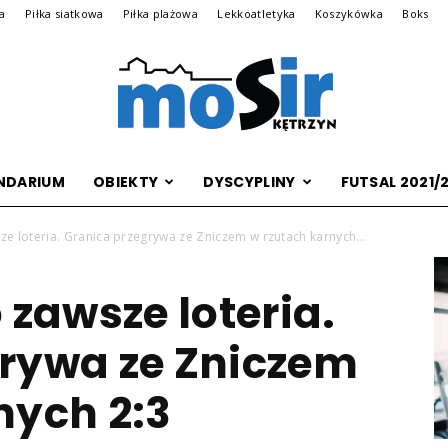
na
Piłka siatkowa
Piłka plażowa
Lekkoatletyka
Koszykówka
Boks
NDARIUM
OBIEKTY
DYSCYPLINY
FUTSAL 2021/
Archiwalna
ze loteria. Granica przegrywa ze Zniczem w rzutach karnych...
 zawsze loteria.
wersja
grywa ze Zniczem
nych 2:3