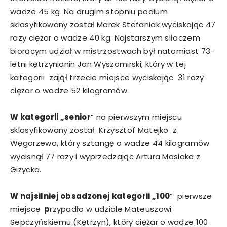
wadze 45 kg. Na drugim stopniu podium
sklasyfikowany został Marek Stefaniak wyciskając 47
razy ciężar o wadze 40 kg. Najstarszym siłaczem
biorącym udział w mistrzostwach był natomiast 73-
letni kętrzynianin Jan Wyszomirski, który w tej
kategorii zajął trzecie miejsce wyciskając 31 razy
ciężar o wadze 52 kilogramów.
W kategorii „senior
” na pierwszym miejscu
sklasyfikowany został Krzysztof Matejko z
Węgorzewa, który sztangę o wadze 44 kilogramów
wycisnął 77 razy i wyprzedzając Artura Masiaka z
Giżycka.
W najsilniej obsadzonej kategorii „100
” pierwsze
miejsce
p
rzypadło w udziale Mateuszowi
Sepczyńskiemu (Kętrzyn), który ciężar o wadze 100