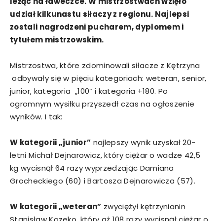
leżąc na ławeczce. W mistrzostwach wzięło
udział kilkunastu siłaczy z regionu. Najlepsi
zostali nagrodzeni pucharem, dyplomem i
tytułem mistrzowskim.
Mistrzostwa, które zdominowali siłacze z Kętrzyna
odbywały się w pięciu kategoriach: weteran, senior,
junior, kategoria „100” i kategoria +180. Po
ogromnym wysiłku przyszedł czas na ogłoszenie
wyników. I tak:
W kategorii „junior”
najlepszy wynik uzyskał 20-
letni Michał Dejnarowicz, który ciężar o wadze 42,5
kg wycisnął 64 razy wyprzedzając Damiana
Grocheckiego (60) i Bartosza Dejnarowicza (57).
W kategorii „weteran”
zwyciężył kętrzynianin
Stanisław Kozeko, który aż 108 razy wycisnął ciężar o