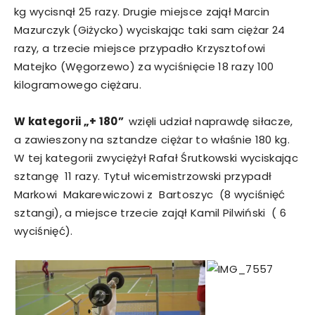
kg wycisnął 25 razy. Drugie miejsce zajął Marcin
Mazurczyk (Giżycko) wyciskając taki sam ciężar 24
razy, a trzecie miejsce przypadło Krzysztofowi
Matejko (Węgorzewo) za wyciśnięcie 18 razy 100
kilogramowego ciężaru.
W kategorii „+ 180”
wzięli udział naprawdę siłacze,
a zawieszony na sztandze ciężar to właśnie 180 kg.
W tej kategorii zwyciężył Rafał Śrutkowski wyciskając
sztangę 11 razy. Tytuł wicemistrzowski przypadł
Markowi Makarewiczowi z Bartoszyc (8 wyciśnięć
sztangi), a miejsce trzecie zajął Kamil Pilwiński ( 6
wyciśnięć).