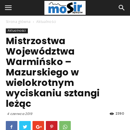
Strona główna
Aktualności
Aktualności
Mistrzostwa
Województwa
Warmińsko –
Mazurskiego w
wielokrotnym
wyciskaniu sztangi
leżąc
2390
4 czerwca 2019