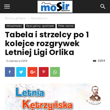
Strona główna
Aktualności
Aktualności
Dyscypliny sportowe
Piłka nożna
Tabela i strzelcy po 1
kolejce rozgrywek
Letniej Ligi Orlika
2269
3 czerwca 2019