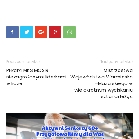
Poprzedni artykuł
Następny artykuł
Piłkarki MKS MOSiR
Mistrzostwa
niezagrożonymi liderkami
Województwa Warmińsko
w lidze
–Mazurskiego w
wielokrotnym wyciskaniu
sztangi leżąc