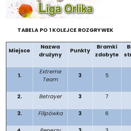
TABELA PO 1 KOLEJCE ROZGRYWEK
Nazwa
Bramki
B
Miejsce
Punkty
drużyny
zdobyte
st
Extreme
1.
3
5
Team
2.
Betrayer
3
7
3.
Filipówka
3
6
4.
Penerzy
3
3