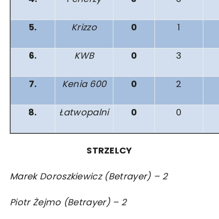
5.
Krizzo
0
1
6.
KWB
0
3
7.
Kenia 600
0
2
8.
Łatwopalni
0
0
STRZELCY
Marek Doroszkiewicz (Betrayer) – 2
Piotr Żejmo (Betrayer) – 2