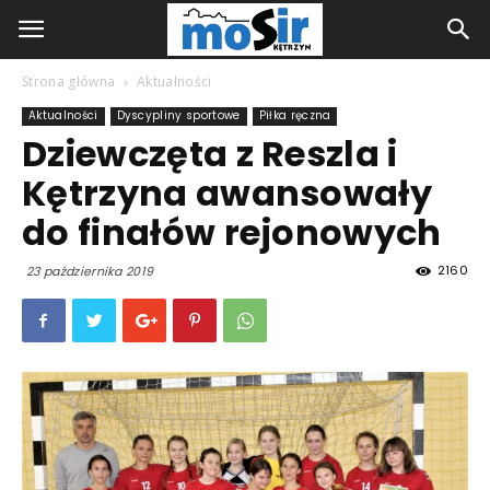
Strona główna
Aktualności
Aktualności
Dyscypliny sportowe
Piłka ręczna
Dziewczęta z Reszla i
Kętrzyna awansowały
do finałów rejonowych
2160
23 października 2019