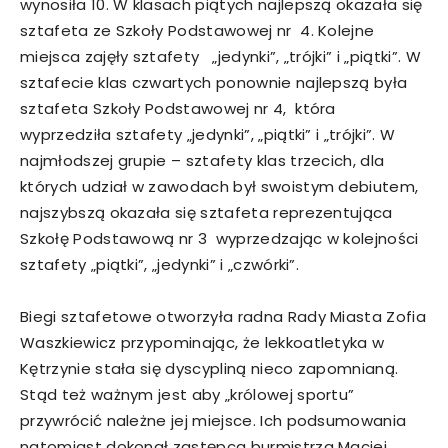
wynosiła 10. W klasach piątych najlepszą okazała się
sztafeta ze Szkoły Podstawowej nr 4. Kolejne
miejsca zajęły sztafety „jedynki”, „trójki” i „piątki”. W
sztafecie klas czwartych ponownie najlepszą była
sztafeta Szkoły Podstawowej nr 4, która
wyprzedziła sztafety „jedynki”, „piątki” i „trójki”. W
najmłodszej grupie – sztafety klas trzecich, dla
których udział w zawodach był swoistym debiutem,
najszybszą okazała się sztafeta reprezentująca
Szkołę Podstawową nr 3 wyprzedzając w kolejności
sztafety „piątki”, „jedynki” i „czwórki”.
Biegi sztafetowe otworzyła radna Rady Miasta Zofia
Waszkiewicz przypominając, że lekkoatletyka w
Kętrzynie stała się dyscypliną nieco zapomnianą.
Stąd też ważnym jest aby „królowej sportu”
przywrócić należne jej miejsce. Ich podsumowania
natomiast dokonał zastępca burmistrza Maciej