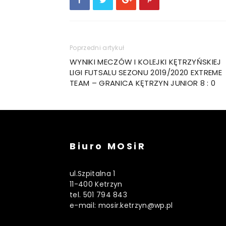
Poprzedni artykuł
WYNIKI MECZÓW I KOLEJKI KĘTRZYŃSKIEJ
LIGI FUTSALU SEZONU 2019/2020 EXTREME
TEAM – GRANICA KĘTRZYN JUNIOR 8 : 0
Biuro MOSiR
ul.Szpitalna 1
11-400 Ketrzyn
tel. 501 794 843
e-mail: mosir.ketrzyn@wp.pl