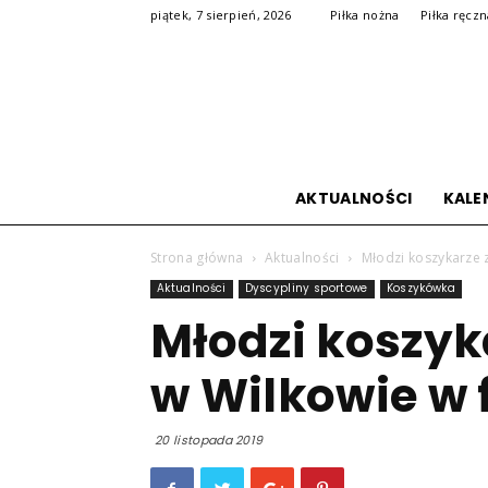
piątek, 7 sierpień, 2026
Piłka nożna
Piłka ręcz
AKTUALNOŚCI
KALE
Strona główna
Aktualności
Młodzi koszykarze ze
Aktualności
Dyscypliny sportowe
Koszykówka
Młodzi koszyka
w Wilkowie w 
20 listopada 2019