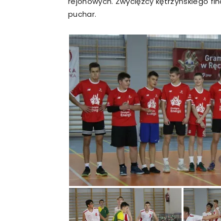
rejonowych. Zwycięzcy kętrzyńskiego fi
puchar.