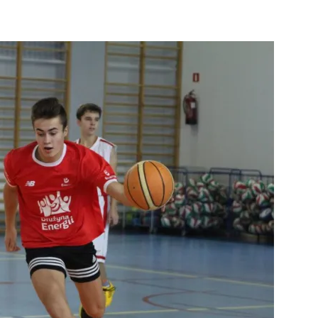
strony
MOSiR
Kętrzyn