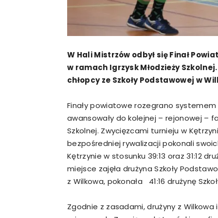
W Hali Mistrzów odbył się Finał Pow
w ramach Igrzysk Młodzieży Szkolnej.
chłopcy ze Szkoły Podstawowej w Wilk
Finały powiatowe rozegrano systemem „
awansowały do kolejnej – rejonowej – f
Szkolnej. Zwycięzcami turnieju w Kętrzyn
bezpośredniej rywalizacji pokonali swoi
Kętrzynie w stosunku 39:13 oraz 31:12 dr
miejsce zajęła drużyna Szkoły Podstaw
z Wilkowa, pokonała 41:16 drużynę Szkoł
Zgodnie z zasadami, drużyny z Wilkowa 