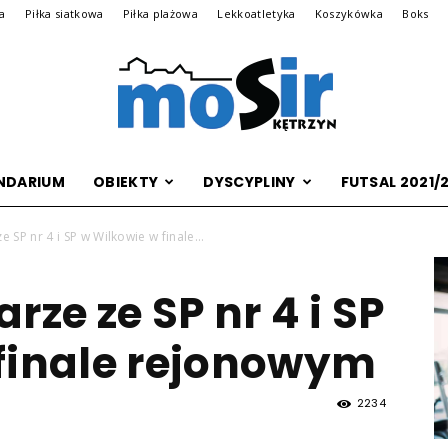
na
Piłka siatkowa
Piłka plażowa
Lekkoatletyka
Koszykówka
Boks
NDARIUM
OBIEKTY
DYSCYPLINY
FUTSAL 2021/
Archiwalna
 SP nr 4 i SP w Wilkowie w finale...
rze ze SP nr 4 i SP
wersja
finale rejonowym
2234