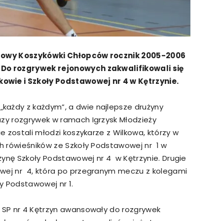
iatowy Koszykówki Chłopców rocznik 2005-2006
 Do rozgrywek rejonowych zakwalifikowali się
owie i Szkoły Podstawowej nr 4 w Kętrzynie.
każdy z każdym”, a dwie najlepsze drużyny
azy rozgrywek w ramach Igrzysk Młodzieży
ie zostali młodzi koszykarze z Wilkowa, którzy w
ch rówieśników ze Szkoły Podstawowej nr 1 w
użynę Szkoły Podstawowej nr 4 w Kętrzynie. Drugie
owej nr 4, która po przegranym meczu z kolegami
y Podstawowej nr 1.
i SP nr 4 Kętrzyn awansowały do rozgrywek