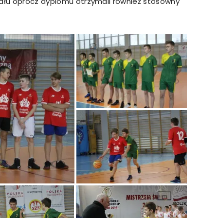
nału oprócz dyplomu otrzymali również stosowny