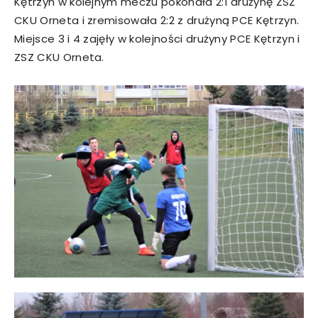
Kętrzyn w kolejnym meczu pokonała 2:1 drużynę ZSZ
CKU Orneta i zremisowała 2:2 z drużyną PCE Kętrzyn.
Miejsce 3 i 4 zajęły w kolejności drużyny PCE Kętrzyn i
ZSZ CKU Orneta.