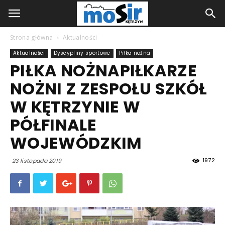
Strona główna
Aktualności
Aktualności
Dyscypliny sportowe
Piłka nożna
PIŁKA NOŻNAPIŁKARZE
NOŻNI Z ZESPOŁU SZKÓŁ
W KĘTRZYNIE W
PÓŁFINALE
WOJEWÓDZKIM
1972
23 listopada 2019