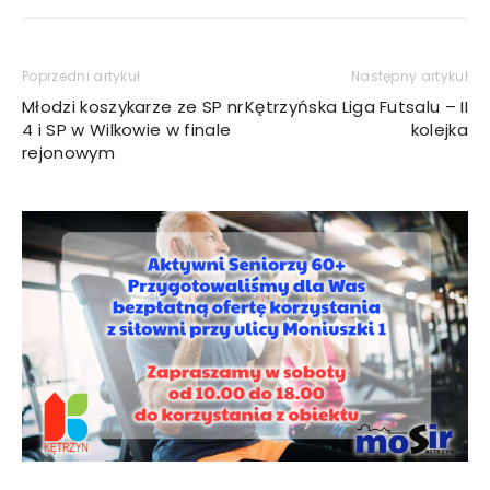
Poprzedni artykuł
Następny artykuł
Młodzi koszykarze ze SP nr
Kętrzyńska Liga Futsalu – II
4 i SP w Wilkowie w finale
kolejka
rejonowym