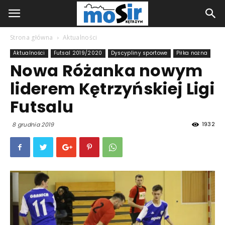
Strona główna
Aktualności
Aktualności
Futsal 2019/2020
Dyscypliny sportowe
Piłka nożna
Nowa Różanka nowym
liderem Kętrzyńskiej Ligi
Futsalu
1932
8 grudnia 2019