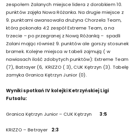
zespołem Zalanych miejsce lidera z dorobkiem 10.
punktów zajęła Nowa Różanka. Na drugie miejsce z
9. punktami awansowała drużyna Chorzela Team,
która pokonała 4:2 zespół Extreme Team, a na
trzecie – po przegranej z Nową Różanką – spadli
Zalani mając również 9. punktów ale gorszy stosunek
bramek. Kolejne miejsca w tabeli zajmują ( w
nawiasach ilość zdobytych punktów): Extreme Team
(7), Batrayer (6, KRIZZO ( 3), CUK Kętrzyn (3). Tabelę
zamyka Granica Kętrzyn Junior (0).
Wyniki spotkań IV kolejki Ketrzyńskiej Ligi
Futsalu:
Granica Kętrzyn Junior – CUK Kętrzyn
3:5
KRIZZO – Betrayer
2:3