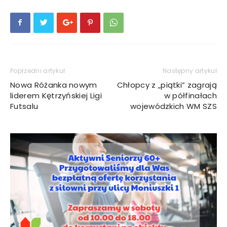
Poprzedni artykuł
Następny artykuł
Nowa Różanka nowym
Chłopcy z „piątki” zagrają
liderem Kętrzyńskiej Ligi
w półfinałach
Futsalu
wojewódzkich WM SZS