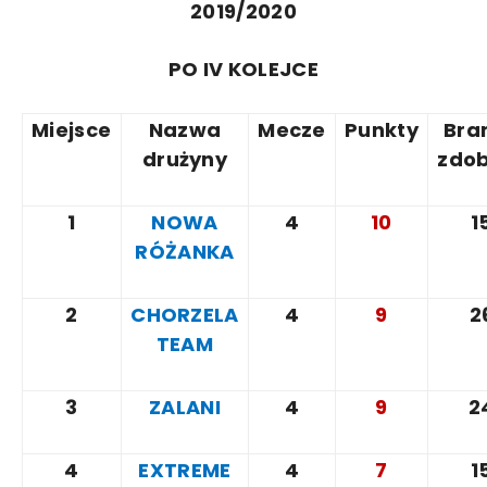
2019/2020
PO IV KOLEJCE
Miejsce
Nazwa
Mecze
Punkty
Bra
drużyny
zdo
1
NOWA
4
10
1
RÓŻANKA
2
CHORZELA
4
9
2
TEAM
3
ZALANI
4
9
2
4
EXTREME
4
7
1