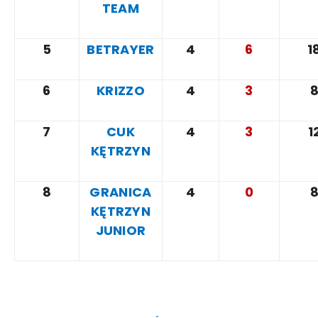
TEAM
5
BETRAYER
4
6
1
6
KRIZZO
4
3
7
CUK
4
3
1
KĘTRZYN
8
GRANICA
4
0
KĘTRZYN
JUNIOR