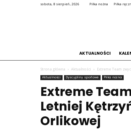
sobota, 8 sierpień, 2026
Piłka nożna
Piłka ręcz
AKTUALNOŚCI
KALE
Strona główna
Aktualności
Extreme Team zwycię
Aktualności
Dyscypliny sportowe
Piłka nożna
Extreme Team
Letniej Kętrzyń
Orlikowej