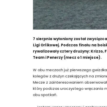
7 sierpnia wyłoniony został zwycięzca 
Ligi Orlikowej. Podczas finału na bois
rywalizowały cztery drużyny: Krizzo,
Team i Penerzy (mecz o 1 miejsce).
W obu meczach już pierwszego gwizdka 
kolegów z drużyn czekających na zmianę i
Mecze z zainteresowaniem obserwował r
który podczas uroczystego wręczania 
obu spotkań.