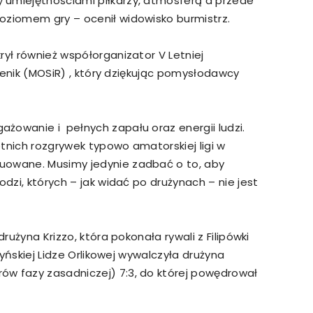
 umiejętnościami piłkarzy, atmosferą a przede
oziomem gry – ocenił widowisko burmistrz.
rył również współorganizator V Letniej
upienik (MOSiR) , który dziękując pomysłodawcy
żowanie i pełnych zapału oraz energii ludzi.
tnich rozgrywek typowo amatorskiej ligi w
uowane. Musimy jedynie zadbać o to, aby
odzi, których – jak widać po drużynach – nie jest
drużyna Krizzo, która pokonała rywali z Filipówki
zyńskiej Lidze Orlikowej wywalczyła drużyna
ów fazy zasadniczej) 7:3, do której powędrował