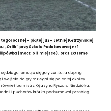
tegorocznej – piątej już – Letniej Kętrzyńskiej
ku „Orlik” przy Szkole Podstawowej nr 1
 Filipówka (mecz o 3 miejsce), oraz Extreme
sędziego, emocje sięgały zenitu, a doping
 wejście do gry rozlegał się po całej okolicy.
ównież burmistrz Kętrzyna Ryszard Niedziółka,
medali i pucharów krótko podsumował przebieg