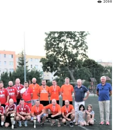
2098
strony
MOSiR
Kętrzyn