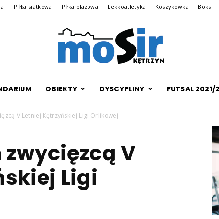
na
Piłka siatkowa
Piłka plażowa
Lekkoatletyka
Koszykówka
Boks
NDARIUM
OBIEKTY
DYSCYPLINY
FUTSAL 2021/
Archiwalna
zcą V Letniej Kętrzyńskiej Ligi Orlikowej
 zwycięzcą V
wersja
skiej Ligi