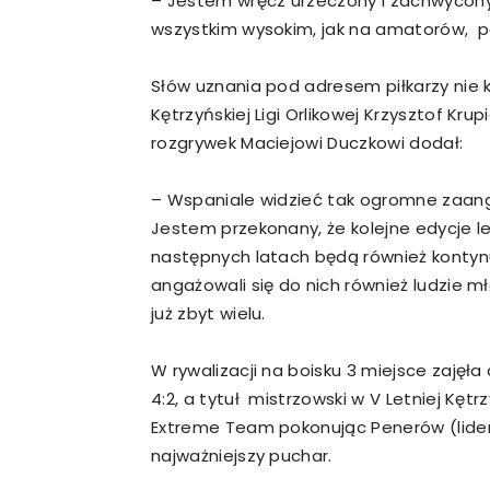
– Jestem wręcz urzeczony i zachwycony
wszystkim wysokim, jak na amatorów, p
Słów uznania pod adresem piłkarzy nie k
Kętrzyńskiej Ligi Orlikowej Krzysztof Kr
rozgrywek Maciejowi Duczkowi dodał:
– Wspaniale widzieć tak ogromne zaanga
Jestem przekonany, że kolejne edycje le
następnych latach będą również kontyn
angażowali się do nich również ludzie mł
już zbyt wielu.
W rywalizacji na boisku 3 miejsce zajęła 
4:2, a tytuł mistrzowski w V Letniej Kętr
Extreme Team pokonując Penerów (lider
najważniejszy puchar.