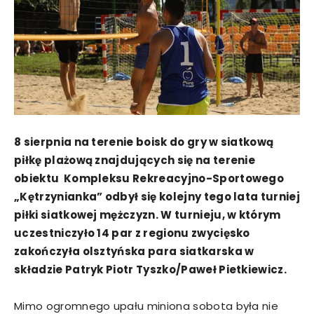
8 sierpnia na terenie boisk do gry w siatkową
piłkę plażową znajdujących się na terenie
obiektu Kompleksu Rekreacyjno-Sportowego
„Kętrzynianka” odbył się kolejny tego lata turniej
piłki siatkowej mężczyzn. W turnieju, w którym
uczestniczyło 14 par z regionu zwycięsko
zakończyła olsztyńska para siatkarska w
składzie Patryk Piotr Tyszko/Paweł Pietkiewicz.
Mimo ogromnego upału miniona sobota była nie