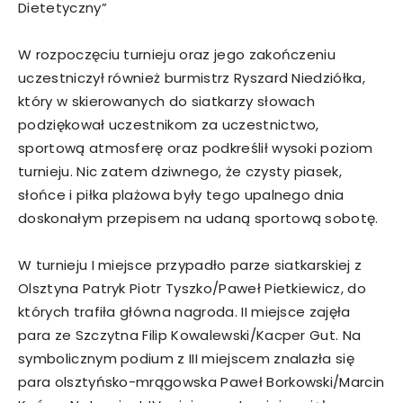
Dietetyczny”
W rozpoczęciu turnieju oraz jego zakończeniu
uczestniczył również burmistrz Ryszard Niedziółka,
który w skierowanych do siatkarzy słowach
podziękował uczestnikom za uczestnictwo,
sportową atmosferę oraz podkreślił wysoki poziom
turnieju. Nic zatem dziwnego, że czysty piasek,
słońce i piłka plażowa były tego upalnego dnia
doskonałym przepisem na udaną sportową sobotę.
W turnieju I miejsce przypadło parze siatkarskiej z
Olsztyna Patryk Piotr Tyszko/Paweł Pietkiewicz, do
których trafiła główna nagroda. II miejsce zajęła
para ze Szczytna Filip Kowalewski/Kacper Gut. Na
symbolicznym podium z III miejscem znalazła się
para olsztyńsko-mrągowska Paweł Borkowski/Marcin