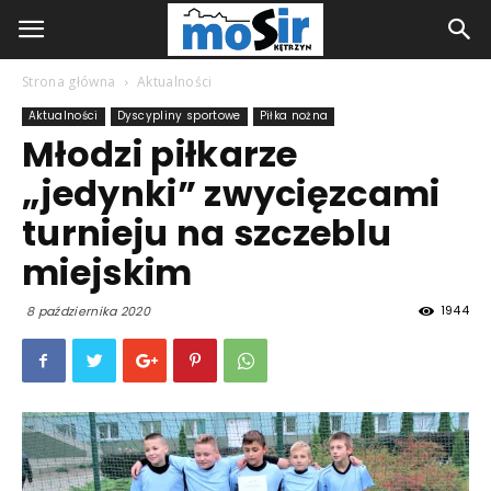
Strona główna
Aktualności
Aktualności
Dyscypliny sportowe
Piłka nożna
Młodzi piłkarze
„jedynki” zwycięzcami
turnieju na szczeblu
miejskim
1944
8 października 2020