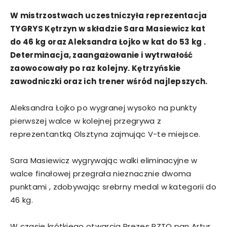
W mistrzostwach uczestniczyła reprezentacja
TYGRYS Kętrzyn w składzie Sara Masiewicz kat
do 46 kg oraz Aleksandra Łojko w kat do 53 kg .
Determinacja, zaangażowanie i wytrwałość
zaowocowały po raz kolejny. Kętrzyńskie
zawodniczki oraz ich trener wśród najlepszych.
Aleksandra Łojko po wygranej wysoko na punkty
pierwszej walce w kolejnej przegrywa z
reprezentantką Olsztyna zajmując V-te miejsce.
Sara Masiewicz wygrywając walki eliminacyjne w
walce finałowej przegrała nieznacznie dwoma
punktami , zdobywając srebrny medal w kategorii do
46 kg.
W czasie krótkiego otwarcia Prezes PZTO pan Artur