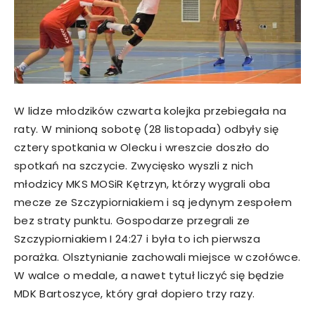
W lidze młodzików czwarta kolejka przebiegała na
raty. W minioną sobotę (28 listopada) odbyły się
cztery spotkania w Olecku i wreszcie doszło do
spotkań na szczycie. Zwycięsko wyszli z nich
młodzicy MKS MOSiR Kętrzyn, którzy wygrali oba
mecze ze Szczypiorniakiem i są jedynym zespołem
bez straty punktu. Gospodarze przegrali ze
Szczypiorniakiem I 24:27 i była to ich pierwsza
porażka. Olsztynianie zachowali miejsce w czołówce.
W walce o medale, a nawet tytuł liczyć się będzie
MDK Bartoszyce, który grał dopiero trzy razy.