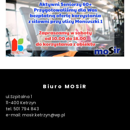
Biuro MOSiR
ul.Szpitalna 1
11-400 Ketrzyn
tel. 501 794 843
e-mail: mosir.ketrzyn@wp.pl