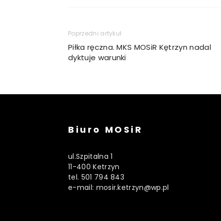
Poprzedni artykuł
Piłka ręczna. MKS MOSiR Kętrzyn nadal
dyktuje warunki
Biuro MOSiR
ul.Szpitalna 1
11-400 Ketrzyn
tel. 501 794 843
e-mail: mosir.ketrzyn@wp.pl