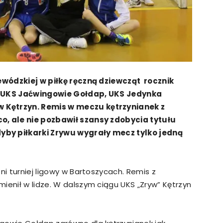
jewódzkiej w piłkę ręczną dziewcząt rocznik
ły UKS Jaćwingowie Gołdap, UKS Jedynka
 Kętrzyn. Remis w meczu kętrzynianek z
co, ale nie pozbawił szansy zdobycia tytułu
yby piłkarki Zrywu wygrały mecz tylko jedną
ni turniej ligowy w Bartoszycach. Remis z
ienił w lidze. W dalszym ciągu UKS „Zryw” Kętrzyn