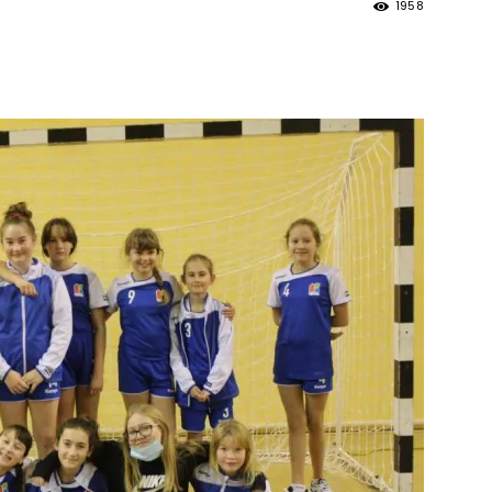
1958
strony
MOSiR
Kętrzyn