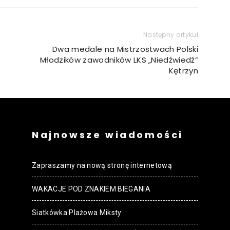
Następny artykuł
Dwa medale na Mistrzostwach Polski
Młodzików zawodników LKS „Niedźwiedź”
Kętrzyn
Najnowsze wiadomości
Zapraszamy na nową stronę internetową
WAKACJE POD ZNAKIEM BIEGANIA
Siatkówka Plażowa Miksty