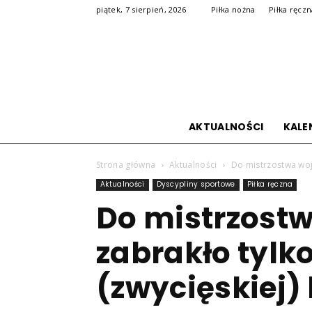
piątek, 7 sierpień, 2026
Piłka nożna
Piłka ręcz
AKTUALNOŚCI
KALE
Strona główna
Aktualności
Do mistrzostwa woj
Aktualności
Dyscypliny sportowe
Piłka ręczna
Do mistrzost
zabrakło tylko
(zwycięskiej)