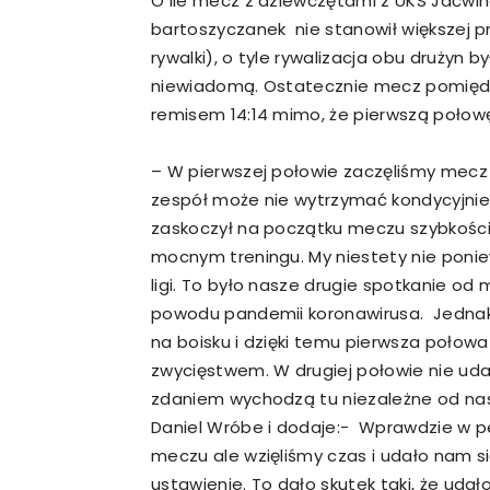
O ile mecz z dziewczętami z UKS Jaćwin
bartoszyczanek nie stanowił większej 
rywalki), o tyle rywalizacja obu drużyn 
niewiadomą. Ostatecznie mecz pomiędzy
remisem 14:14 mimo, że pierwszą połowę 
– W pierwszej połowie zaczęliśmy mecz 
zespół może nie wytrzymać kondycyjnie i
zaskoczył na początku meczu szybkością
mocnym treningu. My niestety nie ponie
ligi. To było nasze drugie spotkanie od
powodu pandemii koronawirusa. Jednak 
na boisku i dzięki temu pierwsza poł
zwycięstwem. W drugiej połowie nie uda
zdaniem wychodzą tu niezależne od nas 
Daniel Wróbe i dodaje:- Wprawdzie w
meczu ale wzięliśmy czas i udało nam si
ustawienie. To dało skutek taki, że uda