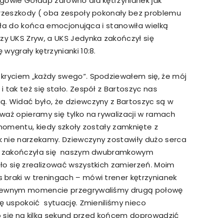
gowie Gołdap zarówno dla kętrzynianek jak
przeszkody ( oba zespoły pokonały bez problemu
była do końca emocjonująca i stanowiła wielką
 UKS Zryw, a UKS Jedynka zakończył się
wygrały kętrzynianki 10:8.
kryciem „każdy swego”. Spodziewałem się, że mój
 tak też się stało. Zespół z Bartoszyc nas
. Widać było, że dziewczyny z Bartoszyc są w
waż opieramy się tylko na rywalizacji w ramach
 momentu, kiedy szkoły zostały zamknięte z
nie narzekamy. Dziewczyny zostawiły dużo serca
owa zakończyła się naszym dwubramkowym
ło się zrealizować wszystkich zamierzeń. Moim
braki w treningach – mówi trener kętrzynianek
 pewnym momencie przegrywaliśmy drugą połowę
ę uspokoić sytuację. Zmieniliśmy nieco
ło się na kilka sekund przed końcem doprowadzić