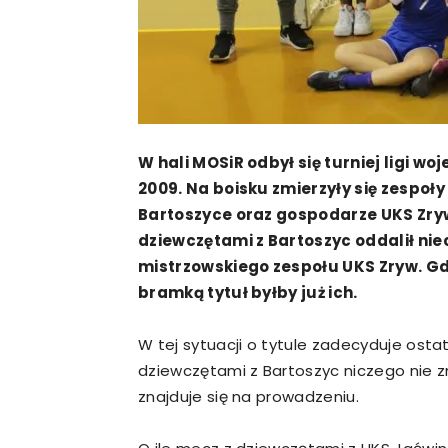
W hali MOSiR odbył się turniej ligi wo
2009. Na boisku zmierzyły się zespo
Bartoszyce oraz gospodarze UKS Zryw
dziewczętami z Bartoszyc oddalił nie
mistrzowskiego zespołu UKS Zryw. Gd
bramką tytuł byłby już ich.
W tej sytuacji o tytule zadecyduje ostat
dziewczętami z Bartoszyc niczego nie zm
znajduje się na prowadzeniu.