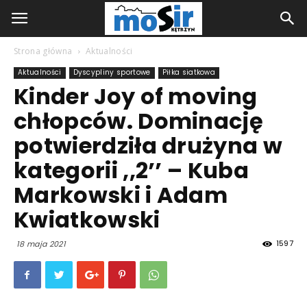
Strona główna
Aktualności
Aktualności
Dyscypliny sportowe
Piłka siatkowa
Kinder Joy of moving
chłopców. Dominację
potwierdziła drużyna w
kategorii ,,2’’ – Kuba
Markowski i Adam
Kwiatkowski
1597
18 maja 2021