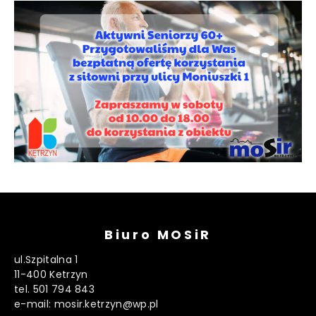
Biuro MOSiR
ul.Szpitalna 1
11-400 Ketrzyn
tel. 501 794 843
e-mail: mosir.ketrzyn@wp.pl