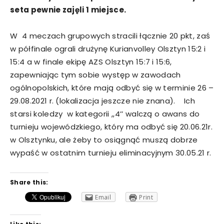
seta pewnie zajęli 1 miejsce.
W 4 meczach grupowych stracili łącznie 20 pkt, zaś
w półfinale ograli drużynę Kurianvolley Olsztyn 15:2 i
15:4 a w finale ekipę AZS Olsztyn 15:7 i 15:6,
zapewniając tym sobie występ w zawodach
ogólnopolskich, które mają odbyć się w terminie 26 –
29.08.2021 r. (lokalizacja jeszcze nie znana). Ich
starsi koledzy w kategorii ,,4’’ walczą o awans do
turnieju wojewódzkiego, który ma odbyć się 20.06.21r.
w Olsztynku, ale żeby to osiągnąć muszą dobrze
wypaść w ostatnim turnieju eliminacyjnym 30.05.21 r.
Share this:
Email
Print