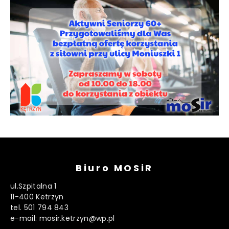
Biuro MOSiR
ul.Szpitalna 1
11-400 Ketrzyn
tel. 501 794 843
e-mail: mosir.ketrzyn@wp.pl