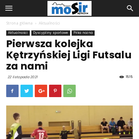
Strona główna
Aktualności
Aktualności
Dyscypliny sportowe
Piłka nożna
Pierwsza kolejka
Kętrzyńskiej Ligi Futsalu
za nami
1515
22 listopada 2021