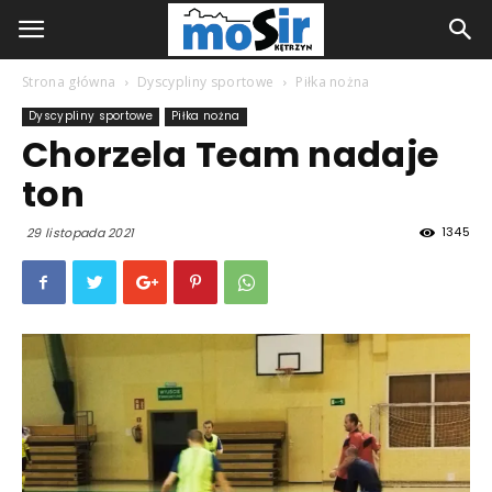
Strona główna
Dyscypliny sportowe
Piłka nożna
Dyscypliny sportowe
Piłka nożna
Chorzela Team nadaje
ton
1345
29 listopada 2021