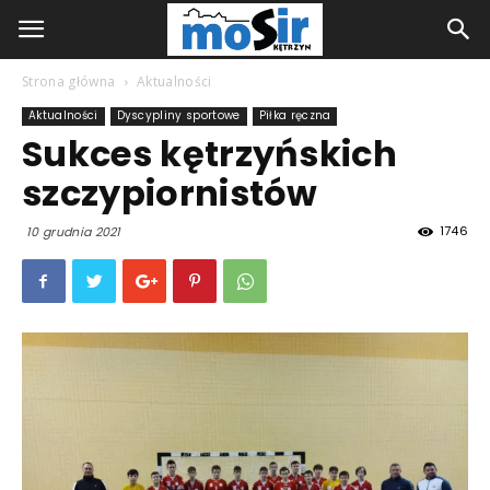
Strona główna
Aktualności
Aktualności
Dyscypliny sportowe
Piłka ręczna
Sukces kętrzyńskich
szczypiornistów
1746
10 grudnia 2021