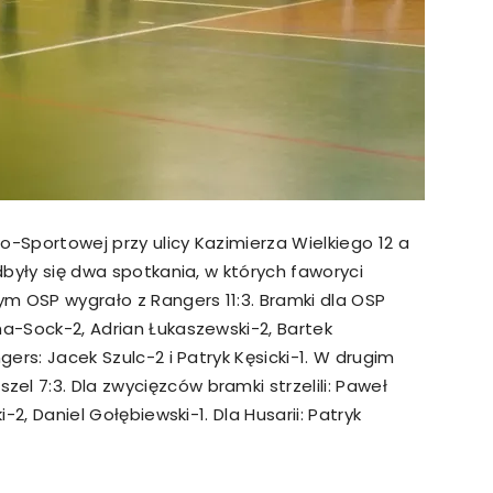
o-Sportowej przy ulicy Kazimierza Wielkiego 12 a
Odbyły się dwa spotkania, w których faworyci
m OSP wygrało z Rangers 11:3. Bramki dla OSP
ha-Sock-2, Adrian Łukaszewski-2, Bartek
gers: Jacek Szulc-2 i Patryk Kęsicki-1. W drugim
l 7:3. Dla zwycięzców bramki strzelili: Paweł
i-2, Daniel Gołębiewski-1. Dla Husarii: Patryk