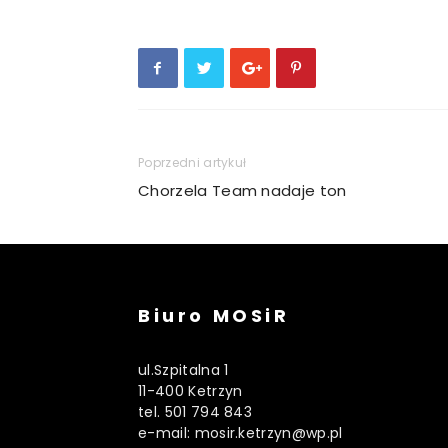
Poprzedni artykuł
Chorzela Team nadaje ton
Biuro MOSiR
ul.Szpitalna 1
11-400 Ketrzyn
tel. 501 794 843
e-mail: mosir.ketrzyn@wp.pl