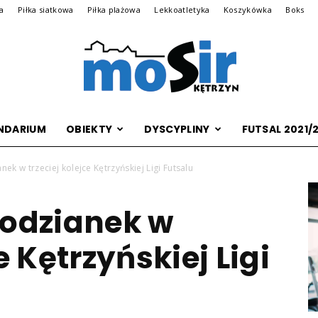
na
Piłka siatkowa
Piłka plażowa
Lekkoatletyka
Koszykówka
Boks
NDARIUM
OBIEKTY
DYSCYPLINY
FUTSAL 2021/
Archiwalna
ek w trzeciej kolejce Kętrzyńskiej Ligi Futsalu
podzianek w
wersja
e Kętrzyńskiej Ligi