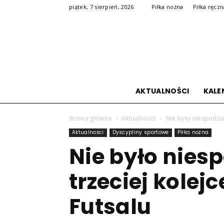
piątek, 7 sierpień, 2026
Piłka nożna
Piłka ręcz
AKTUALNOŚCI
KALE
Strona główna
Aktualności
Nie było niespodzian
Aktualności
Dyscypliny sportowe
Piłka nożna
Nie było nies
trzeciej kolejc
Futsalu