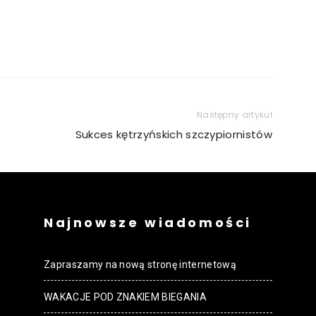
Następny artykuł
Sukces kętrzyńskich szczypiornistów
Najnowsze wiadomości
Zapraszamy na nową stronę internetową
WAKACJE POD ZNAKIEM BIEGANIA