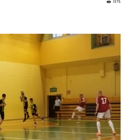
1375
strony
MOSiR
Kętrzyn