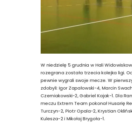
W niedzielę 5 grudnia w Hali Widowiskow
rozegrana została trzecia kolejka ligi. 
pewnie wygrali swoje mecze. W pierwszy
zdobyli: Igor Zapałowski-4, Marcin Swac
Czerniakowski-2, Gabriel Kajak-1. Dla Ran
meczu Extrem Team pokonał Husarię Resze
Turczyn-2, Piotr Opala-2, Krystian Oklińsk
Kulesza-2 i Mikołaj Brygoła-1.