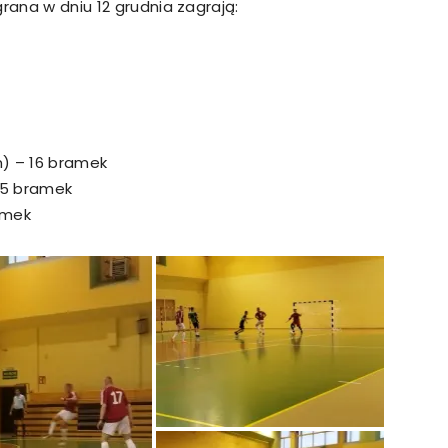
rana w dniu 12 grudnia zagrają:
m) – 16 bramek
 5 bramek
amek