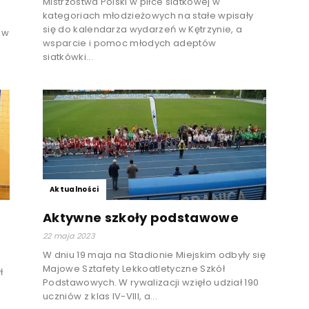
Mistrzostwa Polski w piłce siatkowej w
kategoriach młodzieżowych na stałe wpisały
się do kalendarza wydarzeń w Kętrzynie, a
ł w
wsparcie i pomoc młodych adeptów
siatkówki...
Aktualności
Aktywne szkoły podstawowe
22 maja 2023
W dniu 19 maja na Stadionie Miejskim odbyły się
Majowe Sztafety Lekkoatletyczne Szkół
ł
Podstawowych. W rywalizacji wzięło udział 190
uczniów z klas IV-VIII, a...