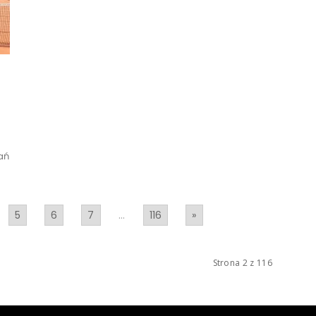
h
ań
5
6
7
...
116
»
Strona 2 z 116