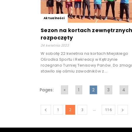
Aktualności
Sezon na kortach zewnętrznyc
rozpoczęty
24 kwietnia 2023
W sobotę 22 kwietnia na kortach Miejskiego
Ośrodka Sportu i Rekreacji w Kętrzynie
rozegrano Turniej Tenisowy Panów. Do zmag
stawiło się ośmiu zawodników z...
Pages:
«
1
2
3
4
...
1
2
3
116