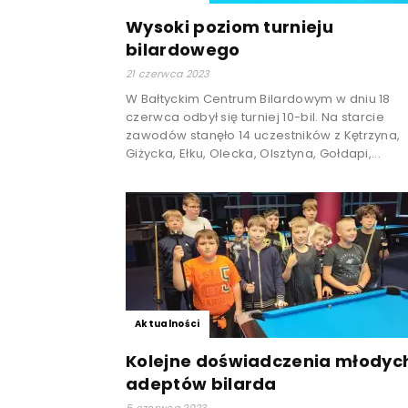
Wysoki poziom turnieju
bilardowego
21 czerwca 2023
W Bałtyckim Centrum Bilardowym w dniu 18
czerwca odbył się turniej 10-bil. Na starcie
zawodów stanęło 14 uczestników z Kętrzyna,
Giżycka, Ełku, Olecka, Olsztyna, Gołdapi,...
Aktualności
Kolejne doświadczenia młodyc
adeptów bilarda
5 czerwca 2023