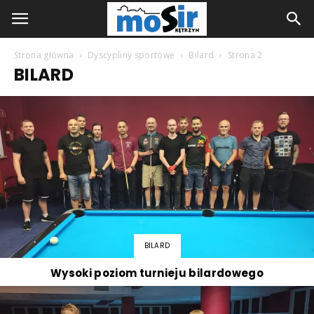
Strona główna
Dyscypliny sportowe
Bilard
Strona 2
BILARD
BILARD
Wysoki poziom turnieju bilardowego