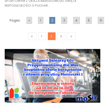
SPORTOWYM Z OKAZJI NARODOWEGO ŚWIĘTA
NIEPODLEGŁOŚCI O PUCHAR...
Pages:
«
1
2
3
4
5
6
1
2
3