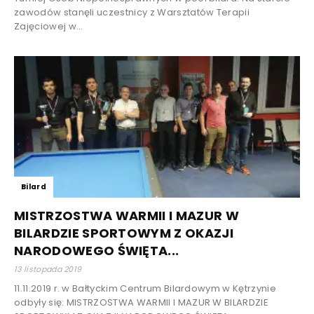
zawodów stanęli uczestnicy z Warsztatów Terapii
Zajęciowej w...
Bilard
MISTRZOSTWA WARMII I MAZUR W
BILARDZIE SPORTOWYM Z OKAZJI
NARODOWEGO ŚWIĘTA...
13 listopada 2019
11.11.2019 r. w Bałtyckim Centrum Bilardowym w Kętrzynie
odbyły się: MISTRZOSTWA WARMII I MAZUR W BILARDZIE