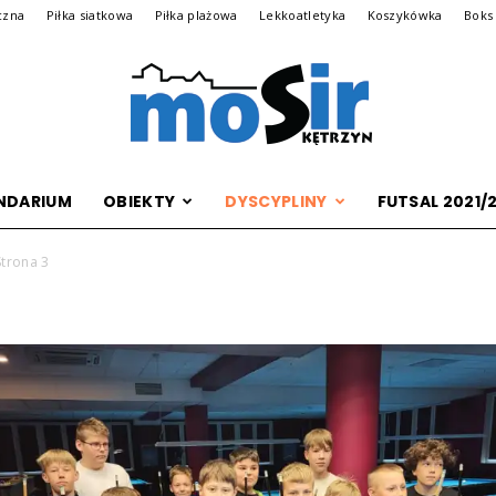
czna
Piłka siatkowa
Piłka plażowa
Lekkoatletyka
Koszykówka
Boks
NDARIUM
OBIEKTY
DYSCYPLINY
FUTSAL 2021/
Archiwalna
Strona 3
wersja