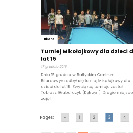
Bilard
Turniej Mikołajkowy dla dzieci 
lat 15
17 grudnia 2018
Dnia 15 grudnia w Bałtyckim Centrum
Bilardowym odbył się turniej Mikołajkowy dla
dzieci do lat 15. Zwycięzcą turnieju został
Tobiasz Grabarczyk (Kętrzyn). Drugie miejsc
zajął...
Pages:
«
1
2
3
4