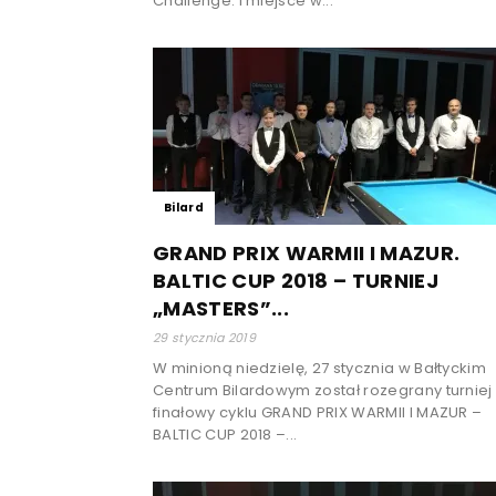
Challenge. I miejsce w...
Bilard
GRAND PRIX WARMII I MAZUR.
BALTIC CUP 2018 – TURNIEJ
„MASTERS”...
29 stycznia 2019
W minioną niedzielę, 27 stycznia w Bałtyckim
Centrum Bilardowym został rozegrany turniej
finałowy cyklu GRAND PRIX WARMII I MAZUR –
BALTIC CUP 2018 –...