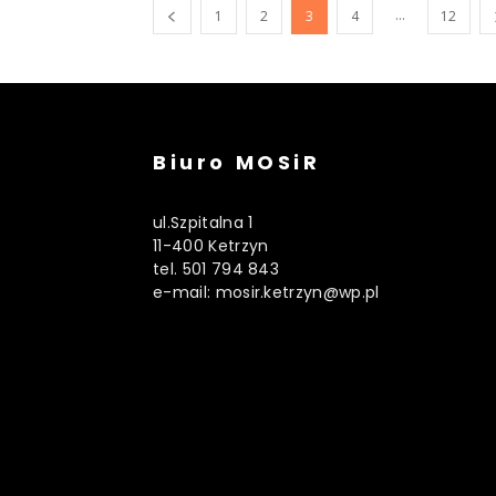
...
1
2
3
4
12
Biuro MOSiR
ul.Szpitalna 1
11-400 Ketrzyn
tel. 501 794 843
e-mail: mosir.ketrzyn@wp.pl