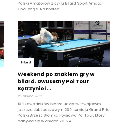
Polski Amatorów z cyklu Bilard Sport Amator
Challenge. Na koniec...
Bilard
Weekend po znakiem gry w
bilard. Dwusetny Pol Tour
Kętrzynie i...
25 marca 2019
109 zawodników bierze udział w trwającym
jeszcze Jubileuszowym 200. turnieju Grand Prix
Polski Brześć Słomka Ptysiowa Pol Tour, który
odbywa się w dniach 23-24...