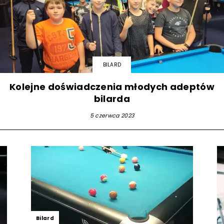
strony
BILARD
MOSiR
Kolejne doświadczenia młodych adeptów
bilarda
5 czerwca 2023
Kętrzyn
Bilard