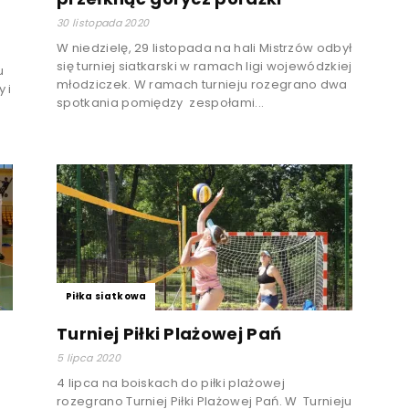
30 listopada 2020
W niedzielę, 29 listopada na hali Mistrzów odbył
się turniej siatkarski w ramach ligi wojewódzkiej
tu
młodziczek. W ramach turnieju rozegrano dwa
 i
spotkania pomiędzy zespołami...
Piłka siatkowa
Turniej Piłki Plażowej Pań
5 lipca 2020
4 lipca na boiskach do piłki plażowej
rozegrano Turniej Piłki Plażowej Pań. W Turnieju