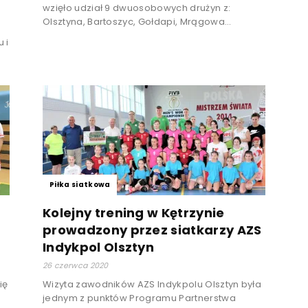
wzięło udział 9 dwuosobowych drużyn z:
Olsztyna, Bartoszyc, Gołdapi, Mrągowa...
 i
Piłka siatkowa
Kolejny trening w Kętrzynie
prowadzony przez siatkarzy AZS
Indykpol Olsztyn
26 czerwca 2020
ię
Wizyta zawodników AZS Indykpolu Olsztyn była
jednym z punktów Programu Partnerstwa