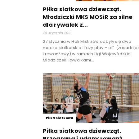
Piłka siatkowa dziewcząt.
Młodziczki MKS MOSiR za silne
dla rywalek z...
28 stycznia 2021
27 stycznia w Hali Mistrzów odbyły się dwa
mecze siatkarskie I fazy play – off (zasadnic
i rewanżowy) w ramach Ligi Wojewódzkiej
Młodziczek. Rywalkami...
Piłka siatkowa
Piłka siatkowa dziewcząt.
Przegrana i udany rewanż