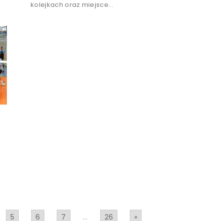
kolejkach oraz miejsce...
5
6
7
...
26
»