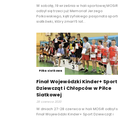
W sobotę, 19 września w hali sportowej MOSiR
odbył się trzeci już Memoriał Jerzego
Polkowskiego, kętrzyńskiego pasjonata sportu
siatkówki, który zmarł 5 lat...
Piłka siatkowa
Finał Wojewódzki Kinder+ Sport
Dziewcząt i Chłopców w Piłce
Siatkowej
28 czerwca 2020
W dniach 27-28 czerwca w hali MOSiR odbył s
Finał Wojewódzki Kinder+ Sport Dziewcząt i