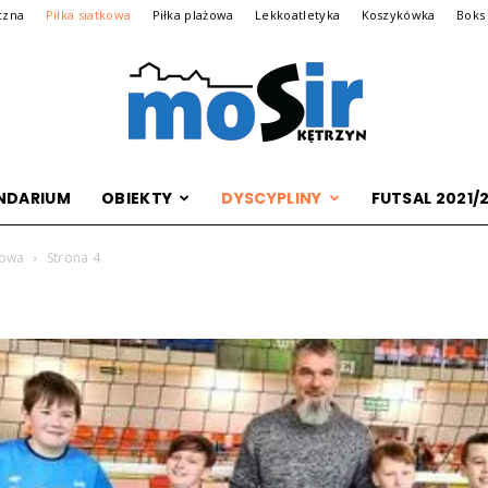
czna
Piłka siatkowa
Piłka plażowa
Lekkoatletyka
Koszykówka
Boks
NDARIUM
OBIEKTY
DYSCYPLINY
FUTSAL 2021/
Archiwalna
kowa
Strona 4
wersja