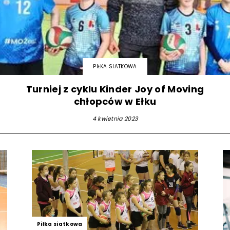
strony
PIŁKA SIATKOWA
MOSiR
Turniej z cyklu Kinder Joy of Moving
chłopców w Ełku
4 kwietnia 2023
Kętrzyn
Piłka siatkowa