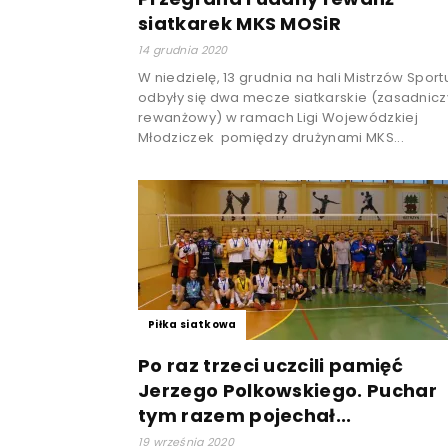
siatkarek MKS MOSiR
14 grudnia 2020
W niedzielę, 13 grudnia na hali Mistrzów Spor
odbyły się dwa mecze siatkarskie (zasadniczy
rewanżowy) w ramach Ligi Wojewódzkiej
Młodziczek pomiędzy drużynami MKS...
Piłka siatkowa
Po raz trzeci uczcili pamięć
Jerzego Polkowskiego. Puchar
tym razem pojechał...
19 września 2020