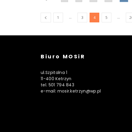
...
...
1
3
4
5
2
Biuro MOSiR
ul.Szpitalna 1
11-400 Ketrzyn
tel. 501 794 843
e-mail: mosir.ketrzyn@wp.pl