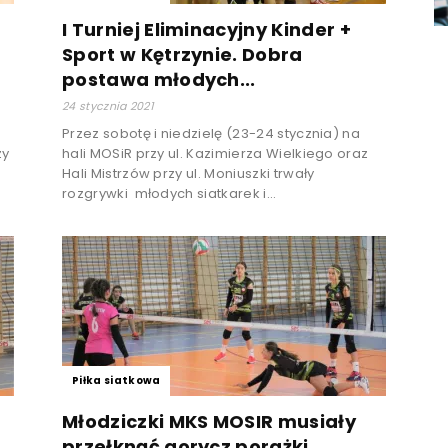
I Turniej Eliminacyjny Kinder +
Sport w Kętrzynie. Dobra
postawa młodych...
24 stycznia 2021
Przez sobotę i niedzielę (23-24 stycznia) na
zy
hali MOSiR przy ul. Kazimierza Wielkiego oraz
Hali Mistrzów przy ul. Moniuszki trwały
rozgrywki młodych siatkarek i...
Piłka siatkowa
Młodziczki MKS MOSIR musiały
przełknąć gorycz porażki