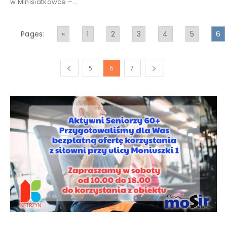
w Minisiatkówce –...
Pages:
«
1
2
3
4
5
6
5
6
7