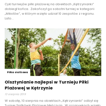
Cykl turniejów piłki plażowej na obiektach „Kętrzynianki”
dobiegł końca. Zakończył go sobotni turniej w kategorii
„Mikstów”, w którym wzięło udział 10 zespołów z regionu.
Lato...
Piłka siatkowa
Olsztynianie najlepsi w Turnieju Piłki
Plażowej w Kętrzynie
13 sierpnia 2019
W sobotę, 10 sierpnia na obiektach „Kętrzynianki” odbył się
Turniej Siatkówki Plażowej Mężczyzn. W rozgrywkach wzięło