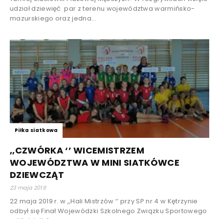
udział dziewięć par z terenu województwa warmińsko-
mazurskiego oraz jedna...
Piłka siatkowa
,,CZWÓRKA ‘’ WICEMISTRZEM
WOJEWÓDZTWA W MINI SIATKÓWCE
DZIEWCZĄT
23 maja 2019
22 maja 2019 r. w ,,Hali Mistrzów ‘’ przy SP nr 4 w Kętrzynie
odbył się Finał Wojewódzki Szkolnego Związku Sportowego