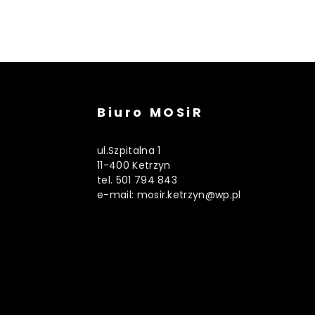
Biuro MOSiR
ul.Szpitalna 1
11-400 Ketrzyn
tel. 501 794 843
e-mail: mosir.ketrzyn@wp.pl