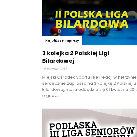
Najbliższe imprezy
3 kolejka 2 Polskiej Ligi
Bilardowej
14 marca 2017
Miejski Ośrodek Sportu i Rekreacji w Kętrzynie
serdecznie zaprasza na 3 kolejkę 2 Polskiej Li
Bilardowej, która odbędzie się 01 kwietnia 2017
o godz,...