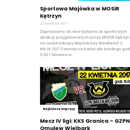
Sportowa Majówka w MOSiR
Kętrzyn
22 kwietnia 2017
Zapraszamy do skorzystania ze sportowych
atrakcji przygotowanych przez MOSiR Kętrzyn
na nadchodzący Majówkowy Weekend! 2
MAJA 2017 Zawody na bieżni dla każdego god
11.00 | Siłownia w...
Najbliższe imprezy
Mecz IV ligi: KKS Granica – GZPN
Omulew Wielbark