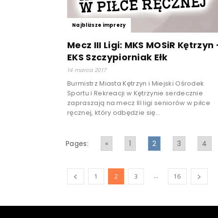
Najbliższe imprezy
Mecz III Ligi: MKS MOSiR Kętrzyn 
EKS Szczypiorniak Ełk
14 marca 2017
Burmistrz Miasta Kętrzyn i Miejski Ośrodek
Sportu i Rekreacji w Kętrzynie serdecznie
zapraszają na mecz III ligi seniorów w piłce
ręcznej, który odbędzie się...
Pages:
«
1
2
3
4
...
1
2
3
16