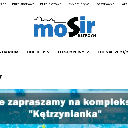
ęczna
Piłka siatkowa
Piłka plażowa
Lekkoatletyka
Koszykówka
Boks
NDARIUM
OBIEKTY
DYSCYPLINY
FUTSAL 2021/
Archiwalna
Y
wersja