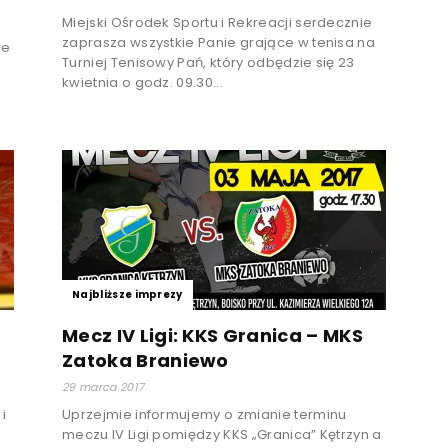
Miejski Ośrodek Sportu i Rekreacji serdecznie
zaprasza wszystkie Panie grające w tenisa na
ie
Turniej Tenisowy Pań, który odbędzie się 23
kwietnia o godz. 09.30...
Najbliższe imprezy
Mecz IV Ligi: KKS Granica – MKS
Zatoka Braniewo
29 marca 2017
i
Uprzejmie informujemy o zmianie terminu
meczu IV Ligi pomiędzy KKS „Granica” Kętrzyn a