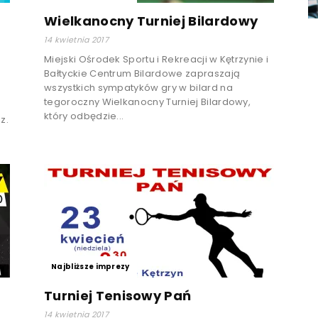
Wielkanocny Turniej Bilardowy
14 kwietnia 2017
Miejski Ośrodek Sportu i Rekreacji w Kętrzynie i
Bałtyckie Centrum Bilardowe zapraszają
wszystkich sympatyków gry w bilard na
tegoroczny Wielkanocny Turniej Bilardowy,
który odbędzie...
z.
Najbliższe imprezy
Turniej Tenisowy Pań
14 kwietnia 2017