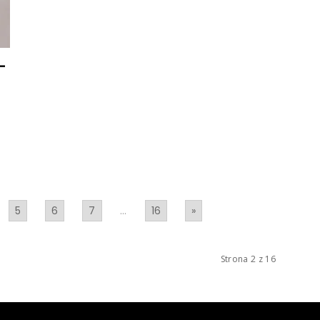
–
5
6
7
...
16
»
Strona 2 z 16