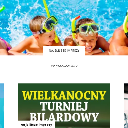
strony
MOSiR
NAJBLIŻSZE IMPREZY
22 czerwca 2017
Kętrzyn
Najbliższe imprezy