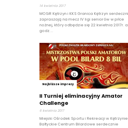
14 kwietnia 2017
MOSiR Kętrzyn i KKS Granica Kętrzyn serdeczn
zapraszają na mecz IV ligi seniorów w piłce
nożnej, który odbędzie się 22 kwietnia 2017r. a
godz....
Najbliższe imprezy
II Turniej eliminacyjny Amator
Challenge
6 kwietnia 2017
Miejski Ośrodek Sportu i Rekreacji w Kętrzynie 
Bałtyckie Centrum Bilardowe serdecznie