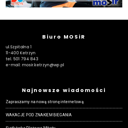
Biuro MOSiR
ul.Szpitalna 1
11-400 Ketrzyn
tel. 501 794 843
e-mail: mosir.ketrzyn@wp.pl
Najnowsze wiadomości
Zapraszamy na nową stronę internetową
WAKACJE POD ZNAKIEM BIEGANIA
Siatkówka Plażowa Miksty