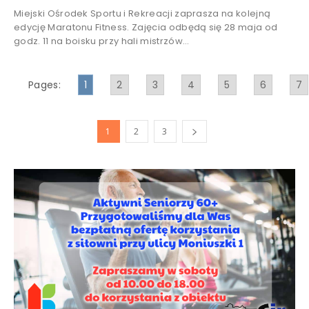
Miejski Ośrodek Sportu i Rekreacji zaprasza na kolejną
edycję Maratonu Fitness. Zajęcia odbędą się 28 maja od
godz. 11 na boisku przy hali mistrzów...
Pages:
1
2
3
4
5
6
7
1
2
3