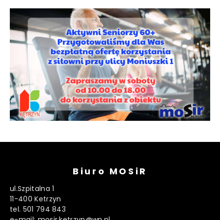
Biuro MOSiR
ul.Szpitalna 1
11-400 Ketrzyn
tel. 501 794 843
e-mail: mosir.ketrzyn@wp.pl