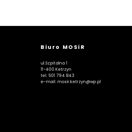
Biuro MOSiR
ul.Szpitalna 1
11-400 Ketrzyn
tel. 501 794 843
e-mail: mosir.ketrzyn@wp.pl