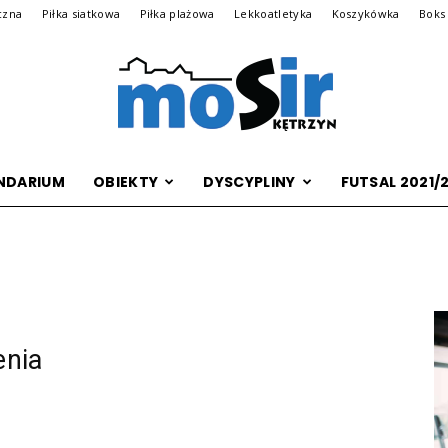
czna
Piłka siatkowa
Piłka plażowa
Lekkoatletyka
Koszykówka
Boks
NDARIUM
OBIEKTY
DYSCYPLINY
FUTSAL 2021/
Archiwalna
wersja
enia