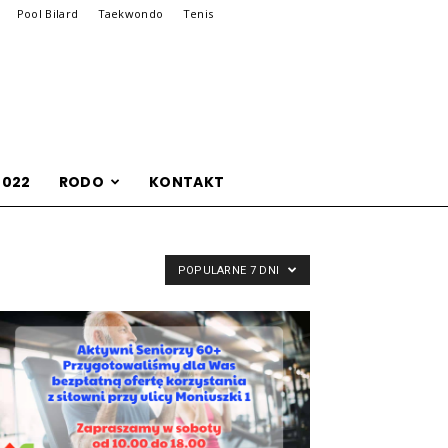
Pool Bilard
Taekwondo
Tenis
2022
RODO
KONTAKT
POPULARNE 7 DNI