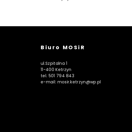
Biuro MOSiR
ul.Szpitalna 1
11-400 Ketrzyn
tel. 501 794 843
e-mail: mosir.ketrzyn@wp.pl