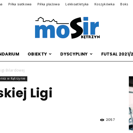
na
Piłka siatkowa
Piłka plażowa
Lekkoatletyka
Koszykówka
Boks
NDARIUM
OBIEKTY
DYSCYPLINY
FUTSAL 2021/
Archiwalna
 Ligi Bilardowej
nia w Kętrzynie
skiej Ligi
wersja
2057