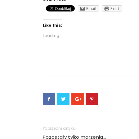
Email
Print
Like this:
Loading...
Poprzedni artykuł
Pozostały tylko marzenia…