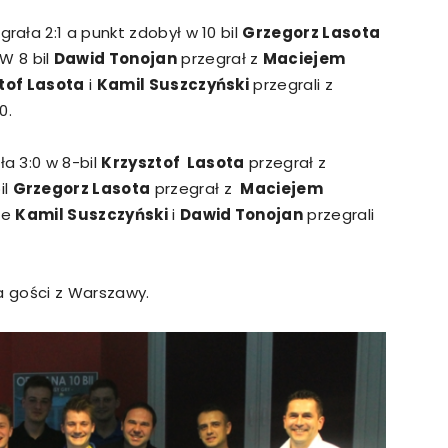
ała 2:1 a punkt zdobył w 10 bil
Grzegorz Lasota
 W 8 bil
Dawid Tonojan
przegrał z
Maciejem
tof Lasota
i
Kamil Suszczyński
przegrali z
0.
a 3:0 w 8-bil
Krzysztof Lasota
przegrał z
il
Grzegorz Lasota
przegrał z
Maciejem
zie
Kamil Suszczyński
i
Dawid Tonojan
przegrali
a gości z Warszawy.