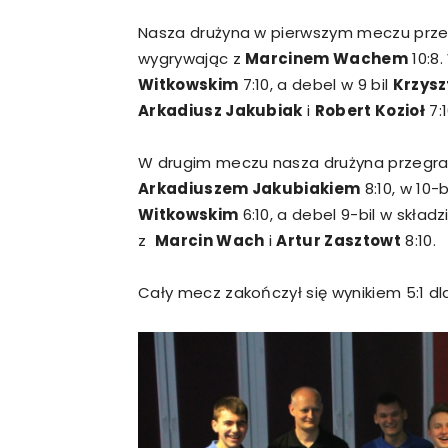
Nasza drużyna w pierwszym meczu przegr
wygrywając z
Marcinem Wachem
10:8.
Witkowskim
7:10, a debel w 9 bil
Krzysz
Arkadiusz Jakubiak
i
Robert Kozioł
7:1
W drugim meczu nasza drużyna przegrał
Arkadiuszem Jakubiakiem
8:10, w 10-b
Witkowskim
6:10, a debel 9-bil w skład
z
Marcin Wach
i
Artur Zasztowt
8:10.
Cały mecz zakończył się wynikiem 5:1 dl