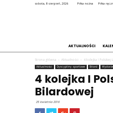
sobota, 8 sierpień, 2026
Piłka nożna
Piłka ręcz
AKTUALNOŚCI
KALE
Strona główna
Aktualności
4 kolejka I Polskiej
Aktualności
Dyscypliny sportowe
Bilard
Wydarze
4 kolejka I Pol
Bilardowej
25 kwietnia 2016