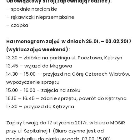
Obowiązkowy strój(zapewniają rodzice):
– spodnie narciarskie
– rękawiczki nieprzemakalne
– czapka
Harmonogram zajęć w dniach 25.01. – 03.02.2017
(wykluczając weekend):
13.30 – zbiórka na parkingu ul. Pocztowa, Kętrzyn
13.45 – wyjazd do Mrągowa
14.30 – 15.00 – przyjazd na Górę Czterech Wiatrów,
wypożyczenie sprzętu
15.00 – 16.00 – zajęcia na stoku
16.15 – 16.45 – zdanie sprzętu, powrót do Kętrzyna
17.30 – przyjazd do Kętrzyna
Zapisy trwają do
17 stycznia 2017r.
w biurze MOSiR
przy ul. Szpitalnej 1. (Biuro czynne jest od
poniedziałku do piątku w godz. 07.00-15.00)