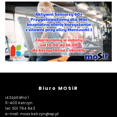
Biuro MOSiR
ul.Szpitalna 1
11-400 Ketrzyn
tel. 501 794 843
e-mail: mosir.ketrzyn@wp.pl