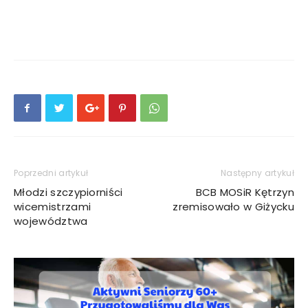
Poprzedni artykuł
Następny artykuł
Młodzi szczypiorniści
BCB MOSiR Kętrzyn
wicemistrzami
zremisowało w Giżycku
województwa