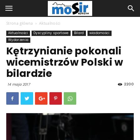
Strona główna
Aktualności
Aktualności
Dyscypliny sportowe
Bilard
wiadomości
Wydarzenia
Kętrzynianie pokonali
wicemistrzów Polski w
bilardzie
2200
14 maja 2017