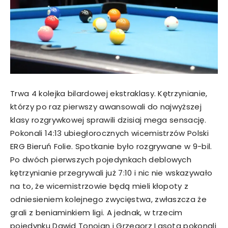
Trwa 4 kolejka bilardowej ekstraklasy. Kętrzynianie,
którzy po raz pierwszy awansowali do najwyższej
klasy rozgrywkowej sprawili dzisiaj mega sensację.
Pokonali 14:13 ubiegłorocznych wicemistrzów Polski
ERG Bieruń Folie. Spotkanie było rozgrywane w 9-bil.
Po dwóch pierwszych pojedynkach deblowych
kętrzynianie przegrywali już 7:10 i nic nie wskazywało
na to, że wicemistrzowie będą mieli kłopoty z
odniesieniem kolejnego zwycięstwa, zwłaszcza że
grali z beniaminkiem ligi. A jednak, w trzecim
pojedynku Dawid Tonojan i Grzegorz Lasota pokonali