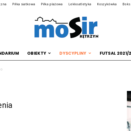
czna
Piłka siatkowa
Piłka plażowa
Lekkoatletyka
Koszykówka
Boks
NDARIUM
OBIEKTY
DYSCYPLINY
FUTSAL 2021/
Archiwalna
do
wersja
enia