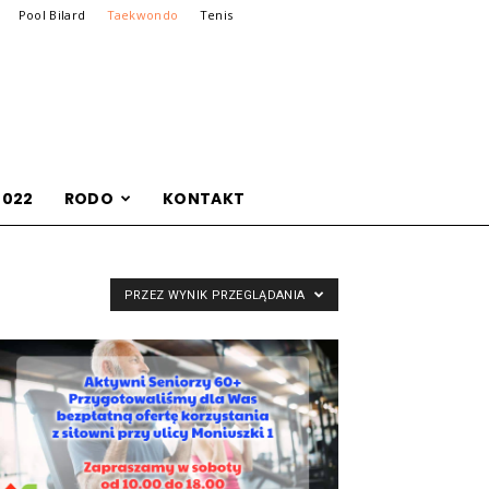
Pool Bilard
Taekwondo
Tenis
2022
RODO
KONTAKT
PRZEZ WYNIK PRZEGLĄDANIA