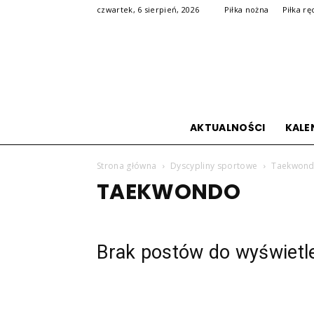
czwartek, 6 sierpień, 2026
Piłka nożna
Piłka rę
AKTUALNOŚCI
KALE
Strona główna
Dyscypliny sportowe
Taekwon
TAEKWONDO
Brak postów do wyświetl