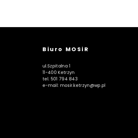
Biuro MOSiR
ul.Szpitalna 1
11-400 Ketrzyn
tel. 501 794 843
e-mail: mosir.ketrzyn@wp.pl