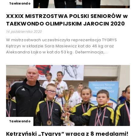
Taekwondo
XXXIX MISTRZOSTWA POLSKI SENIORÓW w
TAEKWONDO OLIMPIJSKIM JAROCIN 2020
14 października 2020
W mistrzostwach uczestniczyła reprezentacja TYGRYS
Kętrzyn w składzie Sara Masiewicz kat do 46 kg oraz
Aleksandra Łojko w kat do 53 kg . Determinacja,...
Taekwondo
Kętrzyński „Tygrys” wraca z 8 medalami!