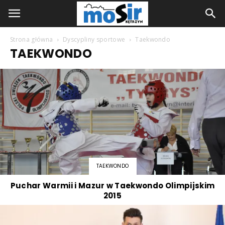
Strona główna
Dyscypliny sportowe
Taekwondo
TAEKWONDO
TAEKWONDO
Puchar Warmii i Mazur w Taekwondo Olimpijskim
2015