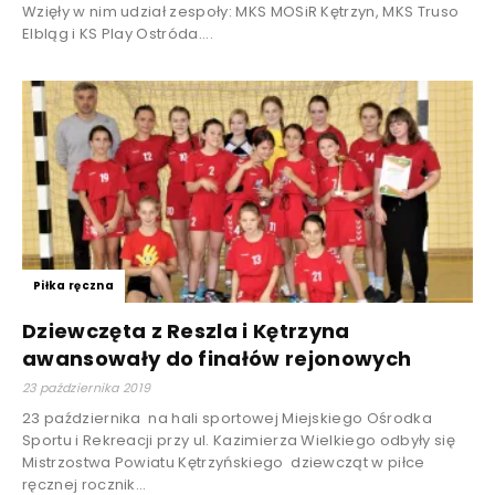
Wzięły w nim udział zespoły: MKS MOSiR Kętrzyn, MKS Truso
Elbląg i KS Play Ostróda....
Piłka ręczna
Dziewczęta z Reszla i Kętrzyna
awansowały do finałów rejonowych
23 października 2019
23 października na hali sportowej Miejskiego Ośrodka
Sportu i Rekreacji przy ul. Kazimierza Wielkiego odbyły się
Mistrzostwa Powiatu Kętrzyńskiego dziewcząt w piłce
ręcznej rocznik...