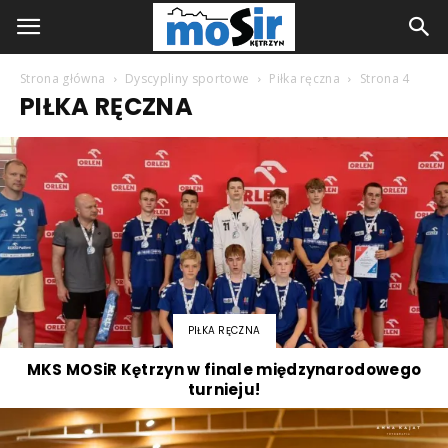
Strona główna
Dyscypliny sportowe
Piłka ręczna
Strona 4
PIŁKA RĘCZNA
PIŁKA RĘCZNA
MKS MOSiR Kętrzyn w finale międzynarodowego
turnieju!