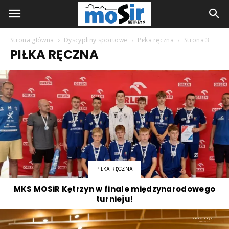
Strona główna
Dyscypliny sportowe
Piłka ręczna
Strona 3
PIŁKA RĘCZNA
PIŁKA RĘCZNA
MKS MOSiR Kętrzyn w finale międzynarodowego
turnieju!