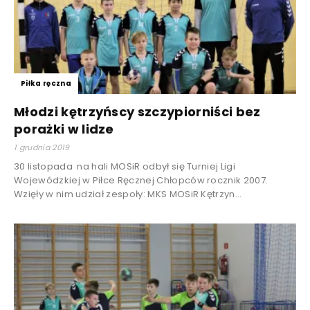
Piłka ręczna
Młodzi kętrzyńscy szczypiorniści bez
porażki w lidze
1 grudnia 2019
30 listopada na hali MOSiR odbył się Turniej Ligi
Wojewódzkiej w Piłce Ręcznej Chłopców rocznik 2007.
Wzięły w nim udział zespoły: MKS MOSiR Kętrzyn...