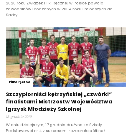
2020 roku Związek Piłki Ręcznej w Polsce powołał
zawodników urodzonych w 2004 roku i młodszych do
Kadry...
Piłka ręczna
Szczypiorniści kętrzyńskiej „czwórki”
finalistami Mistrzostw Województwa
Igrzysk Młodzieży Szkolnej
18 grudnia 2019
W dniu dzisiejszym, 17 grudnia drużyna ze Szkoły
Podstawowej nr 4 z sukcesem rozegrała półfinał