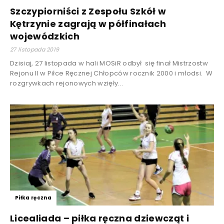
Szczypiorniści z Zespołu Szkół w
Kętrzynie zagrają w półfinałach
wojewódzkich
27 listopada 2019
Dzisiaj, 27 listopada w hali MOSiR odbył się finał Mistrzostw
Rejonu II w Piłce Ręcznej Chłopców rocznik 2000 i młodsi. W
rozgrywkach rejonowych wzięły...
Piłka ręczna
Licealiada – piłka ręczna dziewcząt i