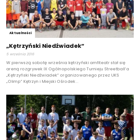
Aktualności
„Kętrzyński Niedźwiadek”
5 września 2016
W pierwszą sobotę września kętrzyński amfiteatr stał się
areną rozgrywek IX Ogólnopolskiego Turnieju Streetball’a
„Kętrzyński Niedźwiadek” organizowanego przez UKS
„Olimp” Kętrzyn i Miejski Ośrodek...