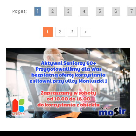
Pages:
1
2
3
4
5
6
7
1
2
3