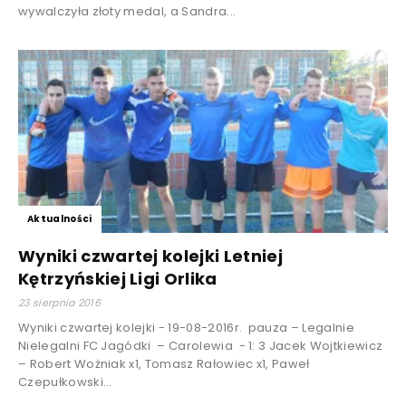
wywalczyła złoty medal, a Sandra...
Aktualności
Wyniki czwartej kolejki Letniej
Kętrzyńskiej Ligi Orlika
23 sierpnia 2016
Wyniki czwartej kolejki - 19-08-2016r. pauza – Legalnie
Nielegalni FC Jagódki – Carolewia - 1: 3 Jacek Wojtkiewicz
– Robert Wożniak x1, Tomasz Rałowiec x1, Paweł
Czepułkowski...