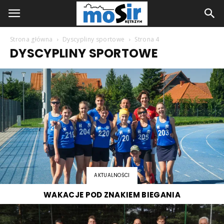
Strona główna
Dyscypliny sportowe
Strona 4
DYSCYPLINY SPORTOWE
AKTUALNOŚCI
WAKACJE POD ZNAKIEM BIEGANIA