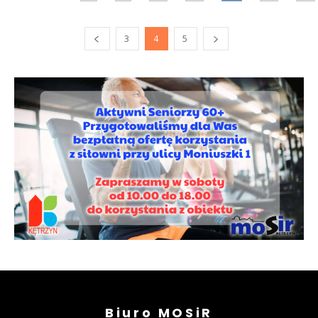
3
4
5
Biuro MOSiR