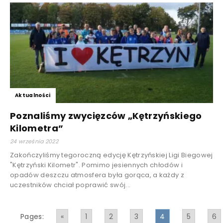
Aktualności
Poznaliśmy zwycięzców „Kętrzyńskiego
Kilometra”
24 września 2022
Zakończyliśmy tegoroczną edycję Kętrzyńskiej Ligi Biegowej
"Kętrzyński Kilometr". Pomimo jesiennych chłodów i
opadów deszczu atmosfera była gorąca, a każdy z
uczestników chciał poprawić swój...
Pages:
«
1
2
3
4
5
6