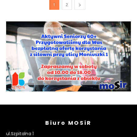
1
2
Biuro MOSiR
ul.Szpitalna 1